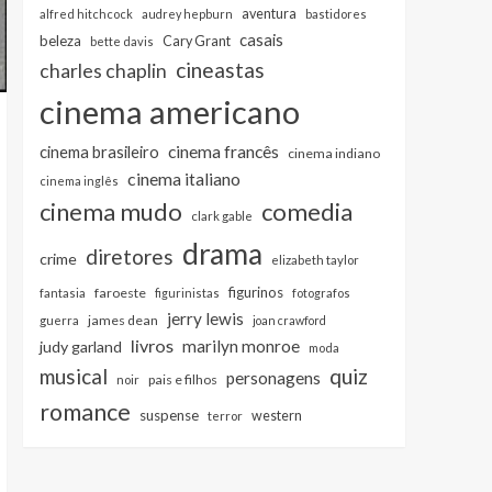
aventura
alfred hitchcock
audrey hepburn
bastidores
casais
beleza
Cary Grant
bette davis
cineastas
charles chaplin
cinema americano
cinema francês
cinema brasileiro
cinema indiano
cinema italiano
cinema inglês
cinema mudo
comedia
clark gable
drama
diretores
crime
elizabeth taylor
figurinos
faroeste
fantasia
figurinistas
fotografos
jerry lewis
james dean
guerra
joan crawford
livros
marilyn monroe
judy garland
moda
musical
quiz
personagens
pais e filhos
noir
romance
suspense
western
terror