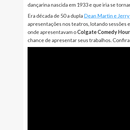
dançarina nascida em 1933 e que iria se torna
Era década de 50 a dupla
Dean Martin e Jerry
apresentações nos teatros, lotando sessões e
onde apresentavam o
Colgate Comedy Hour
chance de apresentar seus trabalhos. Confir