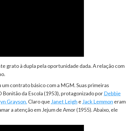
 grato à dupla pela oportunidade dada. A relação com
no.
iu um contrato básico com a MGM. Suas primeiras
O Bonitão da Escola (1953), protagonizado por
Debbie
yn Grayson.
Claro que
Janet Leigh
e
Jack Lemmon
eram
hamar a atenção em Jejum de Amor (1955). Abaixo, ele