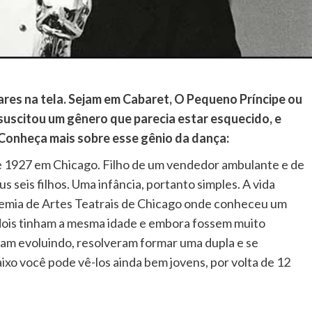
ares na tela. Sejam em Cabaret, O Pequeno Príncipe ou
uscitou um gênero que parecia estar esquecido, e
 Conheça mais sobre esse gênio da dança:
 1927 em Chicago. Filho de um vendedor ambulante e de
 seis filhos. Uma infância, portanto simples. A vida
demia de Artes Teatrais de Chicago onde conheceu um
dois tinham a mesma idade e embora fossem muito
ram evoluindo, resolveram formar uma dupla e se
ixo você pode vê-los ainda bem jovens, por volta de 12