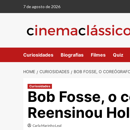
Skip
7 de agosto de 2026
to
content
Curiosidades
Biografias
Filmes
Quiz
HOME
CURIOSIDADES
BOB FOSSE, O COREÓGRAF
Curiosidades
Bob Fosse, o 
Reensinou Hol
Carla Marinho Leal