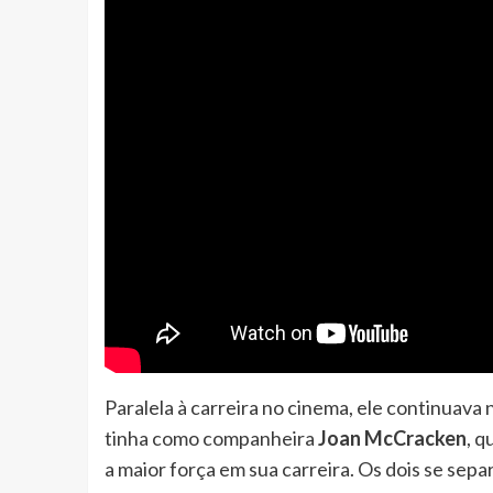
Paralela à carreira no cinema, ele continuava 
tinha como companheira
Joan McCracken
, 
a maior força em sua carreira. Os dois se sep