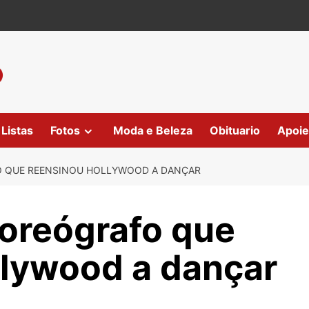
Listas
Fotos
Moda e Beleza
Obituario
Apoie
O QUE REENSINOU HOLLYWOOD A DANÇAR
coreógrafo que
lywood a dançar