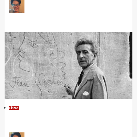
Carla Marinho Leal
Leia mais...
Listas
Os Melhores Filmes de Jean Cocteau: A
Essência do Surrealismo no Cinema