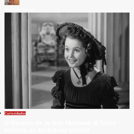
Carla Marinho Leal
Curiosidades
O Destino de Jo Ann Marlowe: A Triste
História da Ex-Estrela Infantil