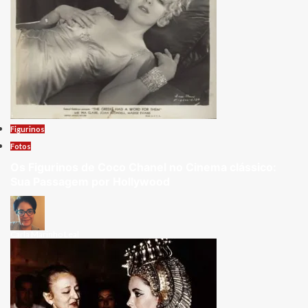
Figurinos
Fotos
Os Figurinos de Coco Chanel no Cinema clássico:
Sua Passagem por Hollywood
Carla Marinho Leal