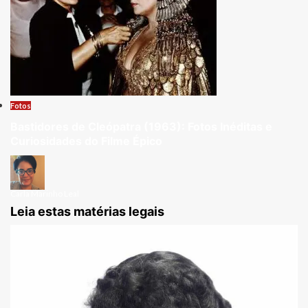
Fotos
Bastidores de Cleópatra (1963): Fotos Inéditas e
Curiosidades do Filme Épico
Carla Marinho Leal
Leia estas matérias legais