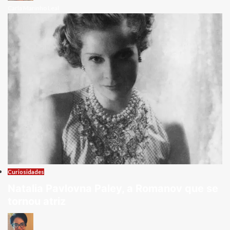
Carla Marinho Leal
Curiosidades
Natalia Pavlovna Paley, a Romanov que se
tornou atriz