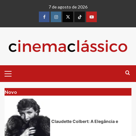
Skip
7 de agosto de 2026
to
content
Facebook
instagram
twitter
Tiktok
youtube
Primary
Menu
Novo
Claudette Colbert: A Elegância e