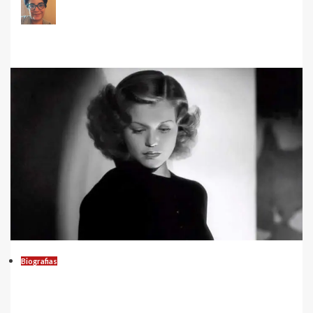
Carla Marinho Leal
Leia mais...
Biografias
Biografia de Simone Simon: A Vida da
Estrela do Cinema Francês e Americano