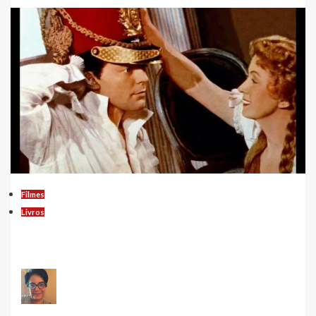
Filmes
Livros
Julien Sorel e as Mulheres: ‘O Vermelho
e o Negro’ de Stendhal
Carla Marinho Leal