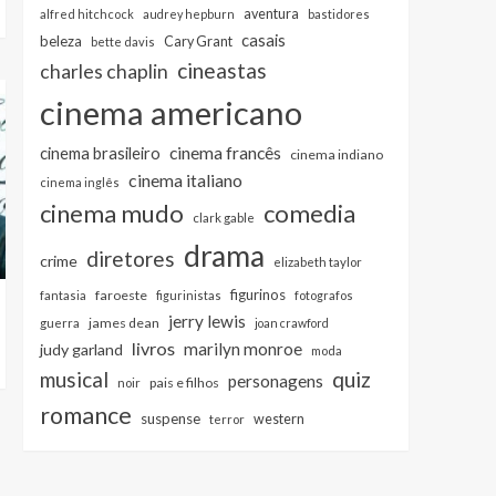
aventura
alfred hitchcock
audrey hepburn
bastidores
casais
beleza
Cary Grant
bette davis
cineastas
charles chaplin
cinema americano
cinema francês
cinema brasileiro
cinema indiano
cinema italiano
cinema inglês
cinema mudo
comedia
clark gable
drama
diretores
crime
elizabeth taylor
figurinos
faroeste
fantasia
figurinistas
fotografos
jerry lewis
james dean
guerra
joan crawford
livros
marilyn monroe
judy garland
moda
musical
quiz
personagens
pais e filhos
noir
romance
suspense
western
terror