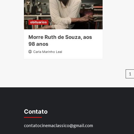
obituarios
Morre Ruth de Souza, aos
98 anos
Carla Marinho Leal
P
1
d
p
Contato
contatocinemaclassico@gmail.com