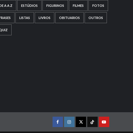
DE A A Z
ESTÚDIOS
FIGURINOS
FILMES
FOTOS
FRASES
LISTAS
LIVROS
OBITUARIOS
OUTROS
QUIZ
Facebook
instagram
twitter
Tiktok
youtube