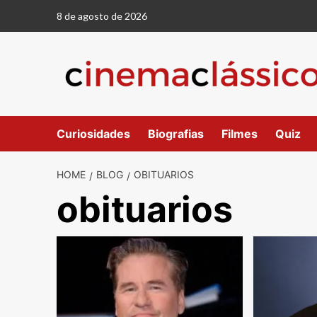
Skip
8 de agosto de 2026
to
content
Curiosidades
Biografias
Filmes
Quiz
HOME
BLOG
OBITUARIOS
obituarios