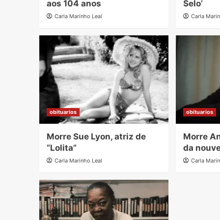
aos 104 anos
Selo’
Carla Marinho Leal
Carla Mari
obituarios
obituarios
Morre Sue Lyon, atriz de
Morre An
“Lolita”
da nouve
Carla Marinho Leal
Carla Mari