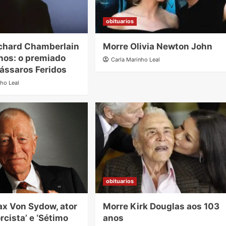
obituarios
chard Chamberlain
Morre Olivia Newton John
nos: o premiado
Carla Marinho Leal
Pássaros Feridos
nho Leal
obituarios
x Von Sydow, ator
Morre Kirk Douglas aos 103
rcista’ e ‘Sétimo
anos