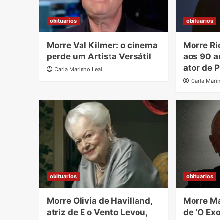
obituarios
obituarios
Morre Val Kilmer: o cinema
Morre Ri
perde um Artista Versátil
aos 90 a
ator de 
Carla Marinho Leal
Carla Mari
obituarios
obituarios
Morre Olivia de Havilland,
Morre Ma
atriz de E o Vento Levou,
de ‘O Exo