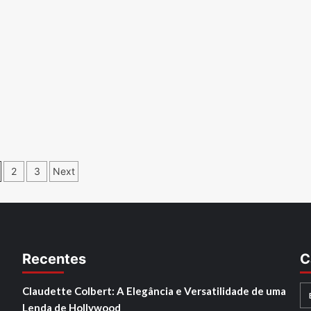
aginação
2
3
Next
e
osts
Recentes
C
Claudette Colbert: A Elegância e Versatilidade de uma
Lenda de Hollywood