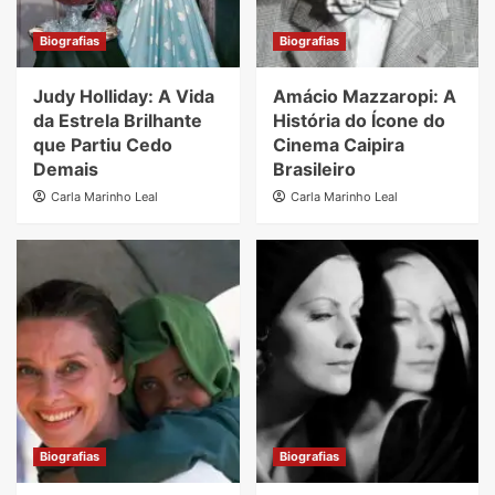
Biografias
Biografias
Judy Holliday: A Vida
Amácio Mazzaropi: A
da Estrela Brilhante
História do Ícone do
que Partiu Cedo
Cinema Caipira
Demais
Brasileiro
Carla Marinho Leal
Carla Marinho Leal
Biografias
Biografias