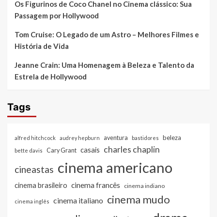
Os Figurinos de Coco Chanel no Cinema clássico: Sua
Passagem por Hollywood
Tom Cruise: O Legado de um Astro – Melhores Filmes e
História de Vida
Jeanne Crain: Uma Homenagem à Beleza e Talento da
Estrela de Hollywood
Tags
beleza
aventura
alfred hitchcock
audrey hepburn
bastidores
charles chaplin
casais
Cary Grant
bette davis
cinema americano
cineastas
cinema francês
cinema brasileiro
cinema indiano
cinema mudo
cinema italiano
cinema inglês