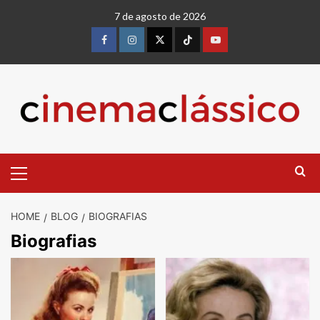
Skip
7 de agosto de 2026
to
content
Facebook
instagram
twitter
Tiktok
youtube
Primary
Menu
HOME
BLOG
BIOGRAFIAS
Biografias