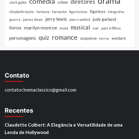
drama
comedia
diretores
crime
clark gable
figurinos
faroeste
elizabeth taylor
fantasia
figurinistas
fotografos
jerry lewis
judy garland
james dean
guerra
joan crawford
musical
livros
marilyn monroe
pais e filhos
moda
noir
romance
quiz
personagens
suspense
western
terror
Contato
contatocinemaclassico@gmail.com
Recentes
Claudette Colbert: A Elegância e Versatilidade de uma
Lenda de Hollywood