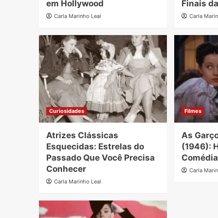
em Hollywood
Finais da
Carla Marinho Leal
Carla Mari
Curiosidades
Filmes
Atrizes Clássicas
As Garço
Esquecidas: Estrelas do
(1946): 
Passado Que Você Precisa
Comédia 
Conhecer
Carla Mari
Carla Marinho Leal