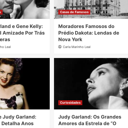
s
Casas de Famosos
land e Gene Kelly:
Moradores Famosos do
el Amizade Por Trás
Prédio Dakota: Lendas de
eras
Nova York
nho Leal
Carla Marinho Leal
Curiosidades
e Judy Garland:
Judy Garland: Os Grandes
a Detalha Anos
Amores da Estrela de “O