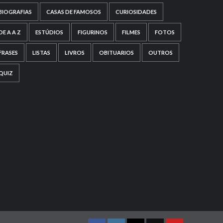
BIOGRAFIAS
CASAS DE FAMOSOS
CURIOSIDADES
DE A A Z
ESTÚDIOS
FIGURINOS
FILMES
FOTOS
FRASES
LISTAS
LIVROS
OBITUARIOS
OUTROS
QUIZ