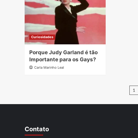
Curiosidades
Porque Judy Garland é tão
Importante para os Gays?
Carla Marinho Leal
P
1
d
p
Contato