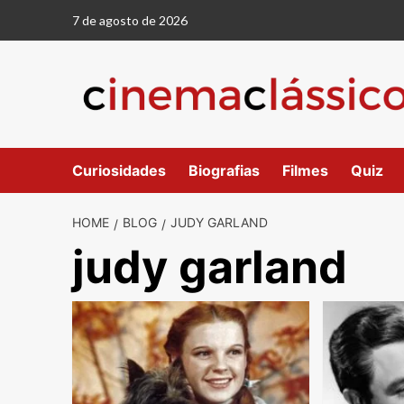
Skip
7 de agosto de 2026
to
content
Curiosidades
Biografias
Filmes
Quiz
HOME
BLOG
JUDY GARLAND
judy garland