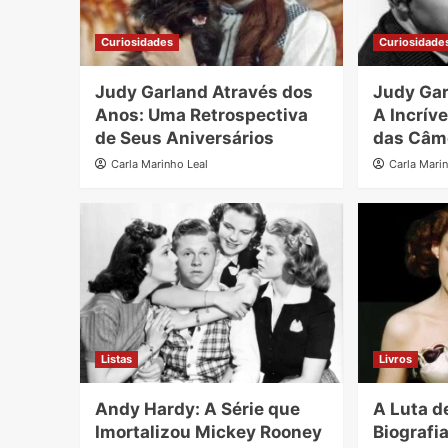
Curiosidades
Curiosidade
Judy Garland Através dos
Judy Gar
Anos: Uma Retrospectiva
A Incrív
de Seus Aniversários
das Câm
Carla Marinho Leal
Carla Mari
Listas
Livros
Andy Hardy: A Série que
A Luta d
Imortalizou Mickey Rooney
Biografi