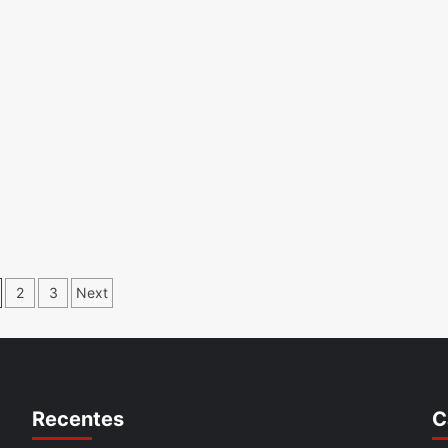
aginação
2
3
Next
e
osts
Recentes
C