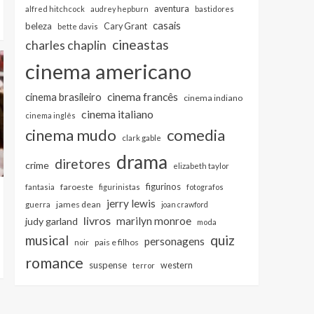
aventura
alfred hitchcock
audrey hepburn
bastidores
casais
beleza
Cary Grant
bette davis
cineastas
charles chaplin
cinema americano
cinema francês
cinema brasileiro
cinema indiano
cinema italiano
cinema inglês
cinema mudo
comedia
clark gable
drama
diretores
crime
elizabeth taylor
figurinos
faroeste
fantasia
figurinistas
fotografos
jerry lewis
james dean
guerra
joan crawford
livros
marilyn monroe
judy garland
moda
musical
quiz
personagens
pais e filhos
noir
romance
suspense
western
terror