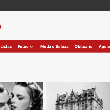
Listas
Fotos
Moda e Beleza
Obituario
Apoie