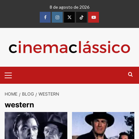
Skip
8 de agosto de 2026
to
content
Facebook
instagram
twitter
Tiktok
youtube
Primary
Menu
HOME
BLOG
WESTERN
western