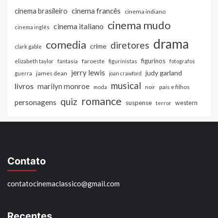
cinema francês
cinema brasileiro
cinema indiano
cinema mudo
cinema italiano
cinema inglês
drama
comedia
diretores
crime
clark gable
figurinos
faroeste
elizabeth taylor
fantasia
figurinistas
fotografos
jerry lewis
judy garland
james dean
guerra
joan crawford
musical
livros
marilyn monroe
pais e filhos
moda
noir
romance
quiz
personagens
suspense
western
terror
Contato
contatocinemaclassico@gmail.com
Recentes