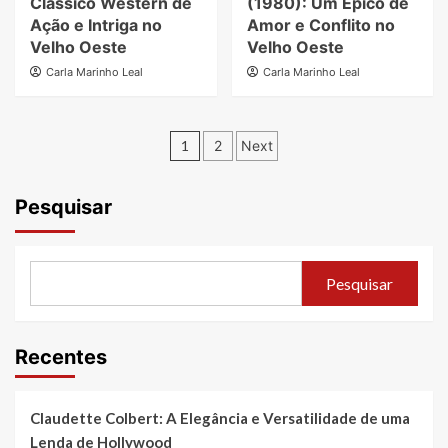
Clássico Western de
(1980): Um Épico de
Ação e Intriga no
Amor e Conflito no
Velho Oeste
Velho Oeste
Carla Marinho Leal
Carla Marinho Leal
Paginação
1
2
Next
de
posts
Pesquisar
Pesquisar
Recentes
Claudette Colbert: A Elegância e Versatilidade de uma
Lenda de Hollywood