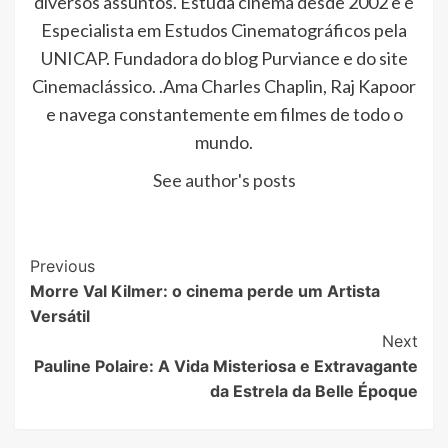
diversos assuntos. Estuda cinema desde 2002 e é
Especialista em Estudos Cinematográficos pela
UNICAP. Fundadora do blog Purviance e do site
Cinemaclássico. .Ama Charles Chaplin, Raj Kapoor
e navega constantemente em filmes de todo o
mundo.
See author's posts
Post
Previous
Morre Val Kilmer: o cinema perde um Artista
Navigation
Versátil
Next
Pauline Polaire: A Vida Misteriosa e Extravagante
da Estrela da Belle Époque