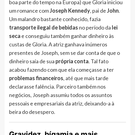
boa parte do tempo na Europa) que Gloria iniciou
um romance com
Joseph Kennedy
, pai de
John
.
Um malandro bastante conhecido, fazia
transporte ilegal de bebidas
no período da
lei
seca
e conseguiu também ganhar dinheiro às
custas de Gloria. A atriz ganhava inúmeros
presentes de Joseph, sem se dar conta de que o
dinheiro saía de sua
própria conta
. Tal fato
acabou fazendo com que ela começasse a ter
problemas financeiros
, até que mais tarde
declarasse falência. Parceiro também nos
negócios, Joseph assumiu todos os assuntos
pessoais e empresariais da atriz, deixando-a à
beira do desespero.
Gravidez, bígamia e mais