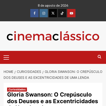
Skip
8 de agosto de 2026
to
content
Facebook
instagram
twitter
Tiktok
youtube
Primary
Menu
HOME
CURIOSIDADES
GLORIA SWANSON: O CREPÚSCULO
DOS DEUSES E AS EXCENTRICIDADES DE UMA LENDA
Curiosidades
Gloria Swanson: O Crepúsculo
dos Deuses e as Excentricidades