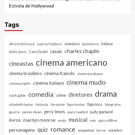
Estrela de Hollywood
Tags
beleza
aventura
alfred hitchcock
audrey hepburn
bastidores
charles chaplin
casais
Cary Grant
bette davis
cinema americano
cineastas
cinema francês
cinema brasileiro
cinema indiano
cinema mudo
cinema italiano
cinema inglês
drama
comedia
diretores
crime
clark gable
figurinos
faroeste
elizabeth taylor
fantasia
figurinistas
fotografos
jerry lewis
judy garland
james dean
guerra
joan crawford
musical
livros
marilyn monroe
pais e filhos
moda
noir
romance
quiz
personagens
suspense
western
terror