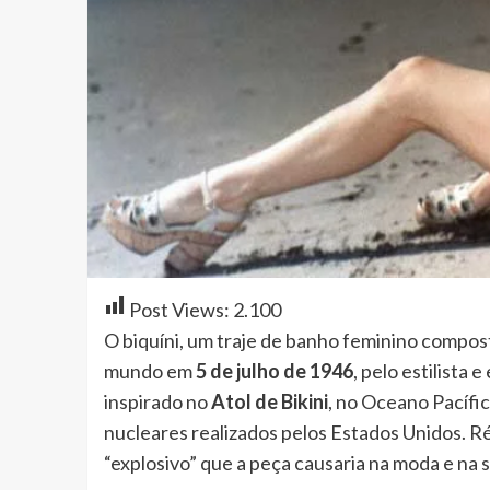
Post Views:
2.100
O biquíni, um traje de banho feminino compost
mundo em
5 de julho de 1946
, pelo estilista
inspirado no
Atol de Bikini
, no Oceano Pacífic
nucleares realizados pelos Estados Unidos. R
“explosivo” que a peça causaria na moda e na 