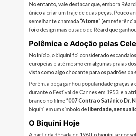
No entanto, vale destacar que, embora Réard se
único a criar um traje de duas peças. Pouco ant
semelhante chamada
“Atome”
(em referência
foi o design mais ousado de Réard que ganho
Polêmica e Adoção pelas Cel
No início, o biquíni foi considerado escandalos
europeias e até mesmo em algumas praias dos
vista como algo chocante para os padrões da 
Porém, a peça ganhou popularidade graças a
durante o Festival de Cannes em 1953, e a atr
branco no filme
“007 Contra o Satânico Dr. 
biquíni em um símbolo de
liberdade, sensual
O Biquíni Hoje
A partir da década de 1960, o biquíni se cons