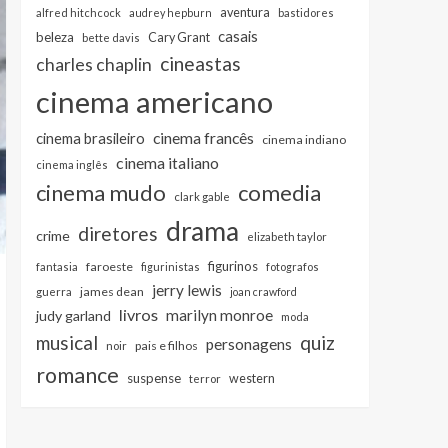
aventura
alfred hitchcock
audrey hepburn
bastidores
casais
beleza
Cary Grant
bette davis
cineastas
charles chaplin
cinema americano
cinema francês
cinema brasileiro
cinema indiano
cinema italiano
cinema inglês
cinema mudo
comedia
clark gable
drama
diretores
crime
elizabeth taylor
figurinos
faroeste
fantasia
figurinistas
fotografos
jerry lewis
james dean
guerra
joan crawford
livros
marilyn monroe
judy garland
moda
musical
quiz
personagens
pais e filhos
noir
romance
suspense
western
terror