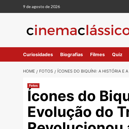
Skip
9 de agosto de 2026
to
content
Curiosidades
Biografias
Filmes
Quiz
HOME
FOTOS
ÍCONES DO BIQUÍNI: A HISTÓRIA E
Fotos
Ícones do Biquí
Evolução do T
Revolucionou 