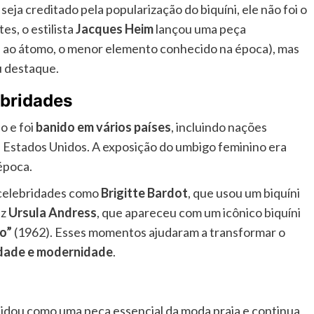
ja creditado pela popularização do biquíni, ele não foi o
es, o estilista
Jacques Heim
lançou uma peça
 ao átomo, o menor elemento conhecido na época), mas
u destaque.
ebridades
o e foi
banido em vários países
, incluindo nações
 Estados Unidos. A exposição do umbigo feminino era
época.
 celebridades como
Brigitte Bardot
, que usou um biquíni
iz
Ursula Andress
, que apareceu com um icônico biquíni
No”
(1962). Esses momentos ajudaram a transformar o
idade e modernidade
.
olidou como uma peça essencial da moda praia e continua