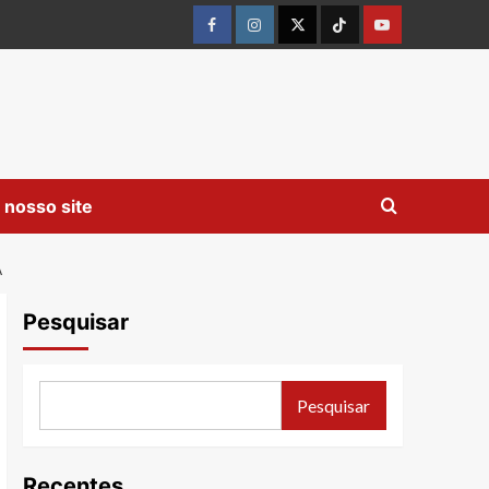
Facebook
instagram
twitter
Tiktok
youtube
 nosso site
A
Pesquisar
Pesquisar
Recentes