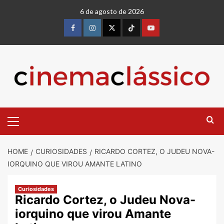
Skip
6 de agosto de 2026
to
content
Facebook
instagram
twitter
Tiktok
youtube
Primary
Menu
HOME
CURIOSIDADES
RICARDO CORTEZ, O JUDEU NOVA-
IORQUINO QUE VIROU AMANTE LATINO
Curiosidades
Ricardo Cortez, o Judeu Nova-
iorquino que virou Amante