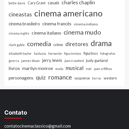
charles chaplin
casais
Cary Grant
bette davis
cinema americano
cineastas
cinema francês
cinema brasileiro
cinema indiano
cinema mudo
cinema italiano
cinema inglês
drama
comedia
diretores
crime
clark gable
figurinos
faroeste
elizabeth taylor
fantasia
figurinistas
fotografos
jerry lewis
judy garland
james dean
guerra
joan crawford
musical
livros
marilyn monroe
pais e filhos
moda
noir
romance
quiz
personagens
suspense
western
terror
Contato
contatocinemaclassico@gmail.com