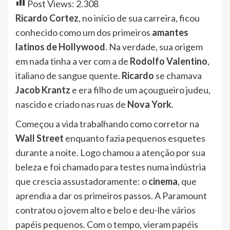
Post Views:
2.308
Ricardo Cortez
, no início de sua carreira, ficou
conhecido como um dos primeiros
amantes
latinos de Hollywood
. Na verdade, sua origem
em nada tinha a ver com a de
Rodolfo Valentino
,
italiano de sangue quente.
Ricardo
se chamava
Jacob Krantz
e era filho de um açougueiro judeu,
nascido e criado nas ruas de
Nova York
.
Começou a vida trabalhando como corretor na
Wall Street
enquanto fazia pequenos esquetes
durante a noite. Logo chamou a atenção por sua
beleza e foi chamado para testes numa indústria
que crescia assustadoramente: o
cinema
, que
aprendia a dar os primeiros passos. A Paramount
contratou o jovem alto e belo e deu-lhe vários
papéis pequenos. Com o tempo, vieram papéis