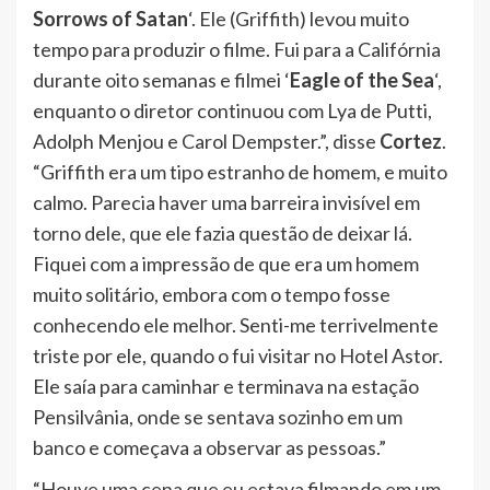
Sorrows of Satan
‘. Ele (Griffith) levou muito
tempo para produzir o filme. Fui para a Califórnia
durante oito semanas e filmei ‘
Eagle of the Sea
‘,
enquanto o diretor continuou com Lya de Putti,
Adolph Menjou e Carol Dempster.”, disse
Cortez
.
“Griffith era um tipo estranho de homem, e muito
calmo. Parecia haver uma barreira invisível em
torno dele, que ele fazia questão de deixar lá.
Fiquei com a impressão de que era um homem
muito solitário, embora com o tempo fosse
conhecendo ele melhor. Senti-me terrivelmente
triste por ele, quando o fui visitar no Hotel Astor.
Ele saía para caminhar e terminava na estação
Pensilvânia, onde se sentava sozinho em um
banco e começava a observar as pessoas.”
“Houve uma cena que eu estava filmando em um