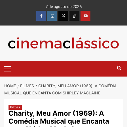
Skip
7 de agosto de 2026
to
content
Facebook
instagram
twitter
Tiktok
youtube
Primary
Menu
HOME
FILMES
CHARITY, MEU AMOR (1969): A COMÉDIA
MUSICAL QUE ENCANTA COM SHIRLEY MACLAINE
Filmes
Charity, Meu Amor (1969): A
Comédia Musical que Encanta