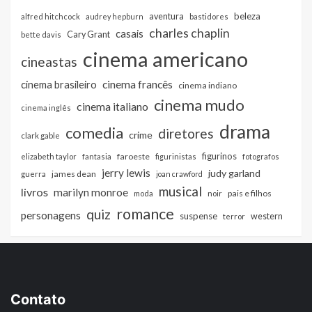
beleza
aventura
alfred hitchcock
audrey hepburn
bastidores
charles chaplin
casais
Cary Grant
bette davis
cinema americano
cineastas
cinema francês
cinema brasileiro
cinema indiano
cinema mudo
cinema italiano
cinema inglês
drama
comedia
diretores
crime
clark gable
figurinos
faroeste
elizabeth taylor
fantasia
figurinistas
fotografos
jerry lewis
judy garland
james dean
guerra
joan crawford
musical
livros
marilyn monroe
pais e filhos
moda
noir
romance
quiz
personagens
suspense
western
terror
Contato