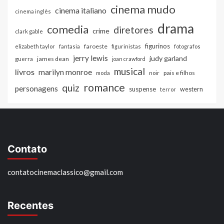
cinema mudo
cinema italiano
cinema inglês
drama
comedia
diretores
crime
clark gable
figurinos
faroeste
elizabeth taylor
fantasia
figurinistas
fotografos
jerry lewis
judy garland
james dean
guerra
joan crawford
musical
livros
marilyn monroe
pais e filhos
moda
noir
romance
quiz
personagens
suspense
western
terror
Contato
contatocinemaclassico@gmail.com
Recentes