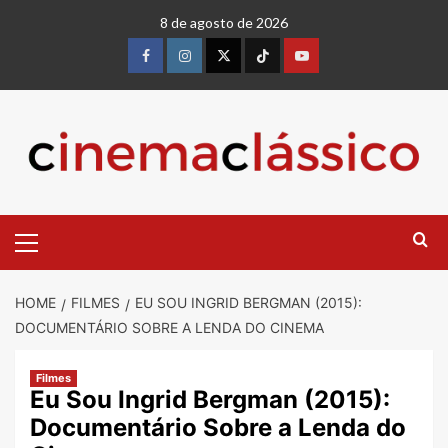
Skip
8 de agosto de 2026
to
content
Facebook
instagram
twitter
Tiktok
youtube
Primary
Menu
HOME
FILMES
EU SOU INGRID BERGMAN (2015):
DOCUMENTÁRIO SOBRE A LENDA DO CINEMA
Filmes
Eu Sou Ingrid Bergman (2015):
Documentário Sobre a Lenda do