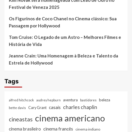
Kim Novak será homenageada com Leão de Ouro no
Festival de Veneza 2025
Os Figurinos de Coco Chanel no Cinema clássico: Sua
Passagem por Hollywood
Tom Cruise: O Legado de um Astro – Melhores Filmes e
História de Vida
Jeanne Crain: Uma Homenagem à Beleza e Talento da
Estrela de Hollywood
Tags
beleza
aventura
alfred hitchcock
audrey hepburn
bastidores
charles chaplin
casais
Cary Grant
bette davis
cinema americano
cineastas
cinema francês
cinema brasileiro
cinema indiano