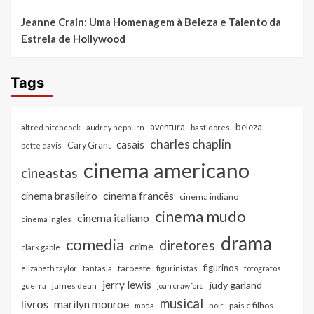
Jeanne Crain: Uma Homenagem à Beleza e Talento da
Estrela de Hollywood
Tags
beleza
aventura
alfred hitchcock
audrey hepburn
bastidores
charles chaplin
casais
Cary Grant
bette davis
cinema americano
cineastas
cinema francês
cinema brasileiro
cinema indiano
cinema mudo
cinema italiano
cinema inglês
drama
comedia
diretores
crime
clark gable
figurinos
faroeste
elizabeth taylor
fantasia
figurinistas
fotografos
jerry lewis
judy garland
james dean
guerra
joan crawford
musical
livros
marilyn monroe
pais e filhos
moda
noir