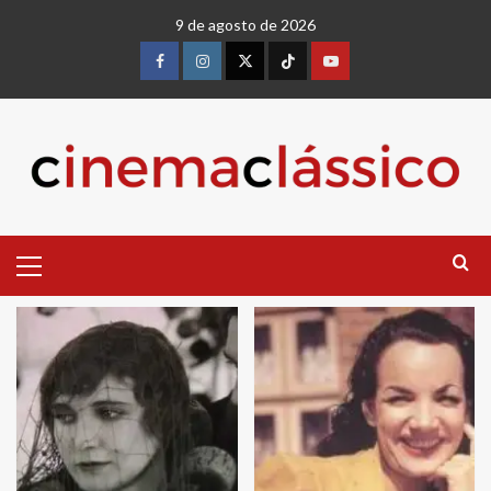
Skip
9 de agosto de 2026
to
content
Facebook
instagram
twitter
Tiktok
youtube
Primary
Menu
Blog