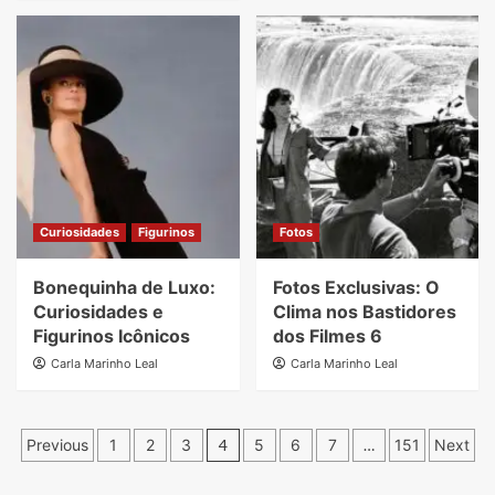
Curiosidades
Figurinos
Fotos
Bonequinha de Luxo:
Fotos Exclusivas: O
Curiosidades e
Clima nos Bastidores
Figurinos Icônicos
dos Filmes 6
Carla Marinho Leal
Carla Marinho Leal
Paginação
Previous
1
2
3
4
5
6
7
…
151
Next
de