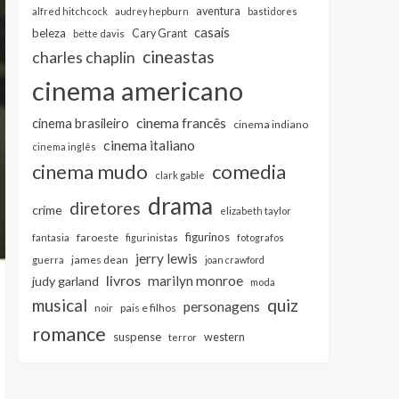
aventura
alfred hitchcock
audrey hepburn
bastidores
casais
beleza
Cary Grant
bette davis
cineastas
charles chaplin
cinema americano
cinema francês
cinema brasileiro
cinema indiano
cinema italiano
cinema inglês
cinema mudo
comedia
clark gable
drama
diretores
crime
elizabeth taylor
figurinos
faroeste
fantasia
figurinistas
fotografos
jerry lewis
james dean
guerra
joan crawford
livros
marilyn monroe
judy garland
moda
musical
quiz
personagens
pais e filhos
noir
romance
suspense
western
terror