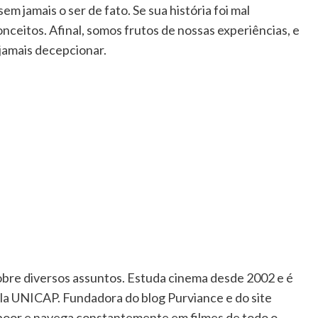
em jamais o ser de fato. Se sua história foi mal
onceitos. Afinal, somos frutos de nossas experiências, e
 jamais decepcionar.
sobre diversos assuntos. Estuda cinema desde 2002 e é
la UNICAP. Fundadora do blog Purviance e do site
apoor e navega constantemente em filmes de todo o