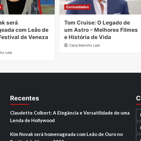
s
Curiosidades
ak será
Tom Cruise: O Legado de
eada com Leão de
um Astro – Melhores Filmes
Festival de Veneza
e História de Vida
Carla Marinho Leal
nho Leal
Recentes
C
Claudette Colbert: A Elegância e Versatilidade de uma
Lenda de Hollywood
Kim Novak será homenageada com Leão de Ouro no