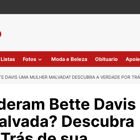
Listas
Fotos
Moda e Beleza
Obituario
Apoie
E DAVIS UMA MULHER MALVADA? DESCUBRA A VERDADE POR TRÁS
deram Bette Davis
alvada? Descubra
 Trás de sua