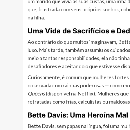
um marido que vivia às suas custas, uma irmã
que, frustrada com seus próprios sonhos, cob
na filha.
Uma Vida de Sacrifícios e De
Ao contrário do que muitos imaginavam, Bett
luxo. Mais tarde, também assumiu os cuidados
meio a tantas responsabilidades, ela não tinha
desafiadores e aceitando o que estivesse disp
Curiosamente, é comum que mulheres fortes s
observada com rainhas poderosas — como mo
Queens
(disponível na Netflix). Mulheres qu
retratadas como frias, calculistas ou maldosas
Bette Davis: Uma Heroína Ma
Bette Davis, sem papas na língua, foi uma mul