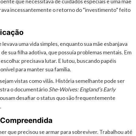
 doente que necessitava de cuidados especiais e uma mãe
rava incessantemente o retorno do “investimento” feito
dicação
e levava uma vida simples, enquanto sua mãe esbanjava
 de sua filha adotiva, que possuía problemas mentais. Em
 escolha: precisava lutar. E lutou, buscando papéis
onível para manter sua família.
ejam vistas como vilãs. História semelhante pode ser
stra o documentário
She-Wolves: England’s Early
e ousam desafiar o status quo são frequentemente
.
l Compreendida
her que precisou se armar para sobreviver. Trabalhou até