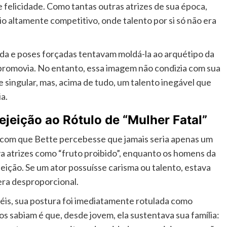
e felicidade. Como tantas outras atrizes de sua época,
 altamente competitivo, onde talento por si só não era
da e poses forçadas tentavam moldá-la ao arquétipo da
o promovia. No entanto, essa imagem não condizia com sua
 singular, mas, acima de tudo, um talento inegável que
a.
ejeição ao Rótulo de “Mulher Fatal”
 com que Bette percebesse que jamais seria apenas um
va atrizes como “fruto proibido”, enquanto os homens da
ção. Se um ator possuísse carisma ou talento, estava
era desproporcional.
is, sua postura foi imediatamente rotulada como
cos sabiam é que, desde jovem, ela sustentava sua família: