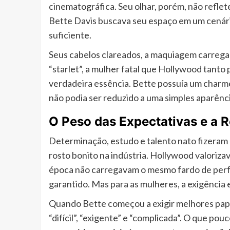
cinematográfica. Seu olhar, porém, não reflet
Bette Davis buscava seu espaço em um cenário
suficiente.
Seus cabelos clareados, a maquiagem carrega
“starlet”, a mulher fatal que Hollywood tant
verdadeira essência. Bette possuía um charme
não podia ser reduzido a uma simples aparênci
O Peso das Expectativas e a R
Determinação, estudo e talento nato fizeram
rosto bonito na indústria. Hollywood valoriza
época não carregavam o mesmo fardo de perfei
garantido. Mas para as mulheres, a exigência 
Quando Bette começou a exigir melhores papé
“difícil”, “exigente” e “complicada”. O que pou