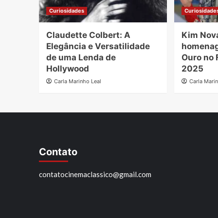
Curiosidades
Curiosidade
Claudette Colbert: A
Kim Nov
Elegância e Versatilidade
homenag
de uma Lenda de
Ouro no 
Hollywood
2025
Carla Marinho Leal
Carla Mari
Contato
contatocinemaclassico@gmail.com