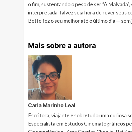
o fim, sustentando o peso de ser “A Malvada”, s
interpretada, talvez seja hora de rever seus c
Bette fez o seu melhor até o último dia — sem
Mais sobre a autora
Carla Marinho Leal
Escritora, viajante e sobretudo uma curiosa 
Especialista em Estudos Cinematográficos pe
Cinemaclássico. .Ama Charles Chaplin, Raj K