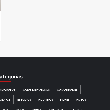
ategorias
BIOGRAFIAS
CASAS DE FAMOSOS
CURIOSIDADES
DE A A Z
ESTÚDIOS
FIGURINOS
FILMES
FOTOS
FRASES
LISTAS
LIVROS
OBITUARIOS
OUTROS