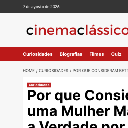
Skip
7 de agosto de 2026
to
content
Curiosidades
Biografias
Filmes
Quiz
HOME
CURIOSIDADES
POR QUE CONSIDERAM BETT
Curiosidades
Por que Consi
uma Mulher M
a Verdade por