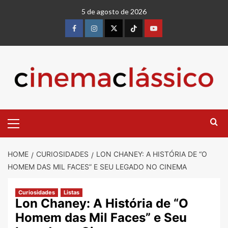
Skip
5 de agosto de 2026
to
content
Facebook
instagram
twitter
Tiktok
youtube
Primary
Menu
HOME
CURIOSIDADES
LON CHANEY: A HISTÓRIA DE “O
HOMEM DAS MIL FACES” E SEU LEGADO NO CINEMA
Curiosidades
Listas
Lon Chaney: A História de “O
Homem das Mil Faces” e Seu