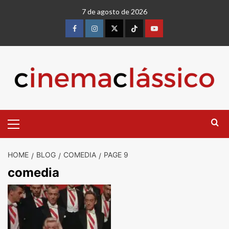
Skip
7 de agosto de 2026
to
content
Facebook
instagram
twitter
Tiktok
youtube
Primary
Menu
HOME
BLOG
COMEDIA
PAGE 9
comedia