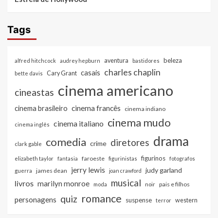
Tags
beleza
aventura
alfred hitchcock
audrey hepburn
bastidores
charles chaplin
casais
Cary Grant
bette davis
cinema americano
cineastas
cinema francês
cinema brasileiro
cinema indiano
cinema mudo
cinema italiano
cinema inglês
drama
comedia
diretores
crime
clark gable
figurinos
faroeste
elizabeth taylor
fantasia
figurinistas
fotografos
jerry lewis
judy garland
james dean
guerra
joan crawford
musical
livros
marilyn monroe
pais e filhos
moda
noir
romance
quiz
personagens
suspense
western
terror