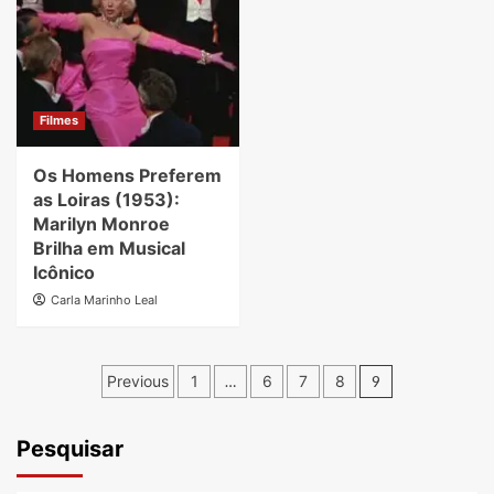
Filmes
Os Homens Preferem
as Loiras (1953):
Marilyn Monroe
Brilha em Musical
Icônico
Carla Marinho Leal
Paginação
Previous
1
…
6
7
8
9
de
posts
Pesquisar