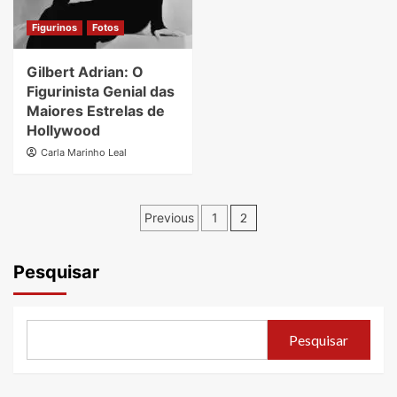
Figurinos
Fotos
Gilbert Adrian: O
Figurinista Genial das
Maiores Estrelas de
Hollywood
Carla Marinho Leal
Paginação
Previous
1
2
de
posts
Pesquisar
Pesquisar