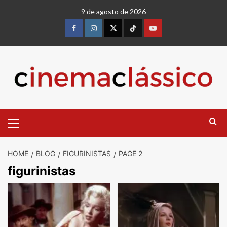
Skip
9 de agosto de 2026
to
content
Facebook
instagram
twitter
Tiktok
youtube
Primary
Menu
HOME
BLOG
FIGURINISTAS
PAGE 2
figurinistas