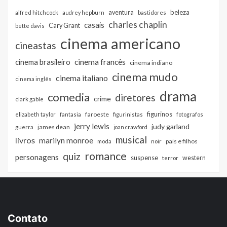
beleza
aventura
alfred hitchcock
audrey hepburn
bastidores
charles chaplin
casais
Cary Grant
bette davis
cinema americano
cineastas
cinema francês
cinema brasileiro
cinema indiano
cinema mudo
cinema italiano
cinema inglês
drama
comedia
diretores
crime
clark gable
figurinos
faroeste
elizabeth taylor
fantasia
figurinistas
fotografos
jerry lewis
judy garland
james dean
guerra
joan crawford
musical
livros
marilyn monroe
pais e filhos
moda
noir
romance
quiz
personagens
suspense
western
terror
Contato