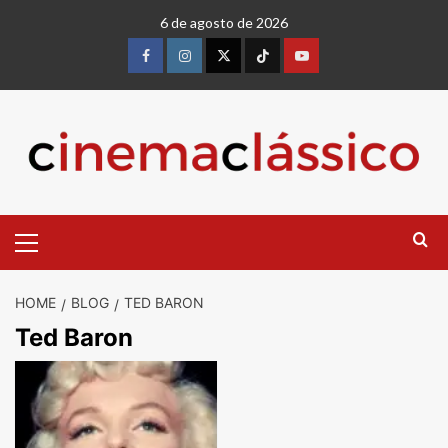
Skip
6 de agosto de 2026
to
content
Facebook
instagram
twitter
Tiktok
youtube
Primary
Menu
HOME
BLOG
TED BARON
Ted Baron