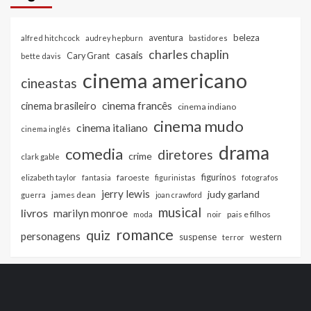
beleza
aventura
alfred hitchcock
audrey hepburn
bastidores
charles chaplin
casais
Cary Grant
bette davis
cinema americano
cineastas
cinema francês
cinema brasileiro
cinema indiano
cinema mudo
cinema italiano
cinema inglês
drama
comedia
diretores
crime
clark gable
figurinos
faroeste
elizabeth taylor
fantasia
figurinistas
fotografos
jerry lewis
judy garland
james dean
guerra
joan crawford
musical
livros
marilyn monroe
pais e filhos
moda
noir
romance
quiz
personagens
suspense
western
terror