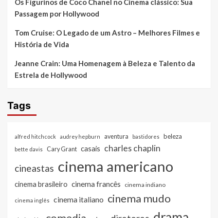
Os Figurinos de Coco Chanel no Cinema clássico: Sua
Passagem por Hollywood
Tom Cruise: O Legado de um Astro – Melhores Filmes e
História de Vida
Jeanne Crain: Uma Homenagem à Beleza e Talento da
Estrela de Hollywood
Tags
beleza
aventura
alfred hitchcock
audrey hepburn
bastidores
charles chaplin
casais
Cary Grant
bette davis
cinema americano
cineastas
cinema francês
cinema brasileiro
cinema indiano
cinema mudo
cinema italiano
cinema inglês
drama
comedia