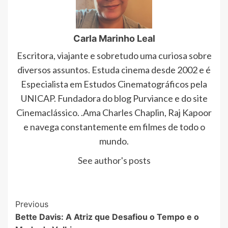
Carla Marinho Leal
Escritora, viajante e sobretudo uma curiosa sobre
diversos assuntos. Estuda cinema desde 2002 e é
Especialista em Estudos Cinematográficos pela
UNICAP. Fundadora do blog Purviance e do site
Cinemaclássico. .Ama Charles Chaplin, Raj Kapoor
e navega constantemente em filmes de todo o
mundo.
See author's posts
Post
Previous
Bette Davis: A Atriz que Desafiou o Tempo e o
Navigation