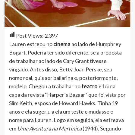
Post Views:
2.397
Lauren estreou no
cinema
ao lado de Humphrey
Bogart. Poderia ter sido diferente, se a proposta
de trabalhar ao lado de Cary Grant tivesse
vingado. Antes disso, Betty Joan Perske, seu
nome real, quis ser bailarina e, posteriormente,
modelo. Chegou a trabalhar no
teatro
e foi na
capa da revista “Harper’s Bazaar” que foi vista por
Slim Keith, esposa de Howard Hawks. Tinha 19
anos e ela sugeriu a ela um teste e mudasse o
nome para Lauren. Logo em seguida, ela estreava
em
Uma Aventura na Martinica
(1944). Segundo