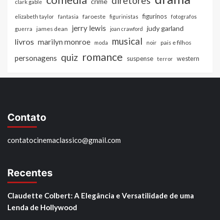
diretores
crime
clark gable
figurinos
faroeste
elizabeth taylor
fantasia
figurinistas
fotografos
jerry lewis
judy garland
james dean
guerra
joan crawford
musical
livros
marilyn monroe
pais e filhos
moda
noir
romance
quiz
personagens
suspense
western
terror
Contato
contatocinemaclassico@gmail.com
Recentes
Claudette Colbert: A Elegância e Versatilidade de uma
Lenda de Hollywood