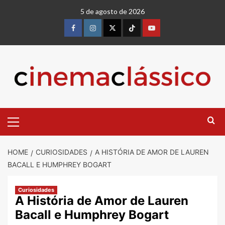
Skip
5 de agosto de 2026
to
content
Facebook
instagram
twitter
Tiktok
youtube
Primary
Menu
HOME
CURIOSIDADES
A HISTÓRIA DE AMOR DE LAUREN
BACALL E HUMPHREY BOGART
Curiosidades
A História de Amor de Lauren
Bacall e Humphrey Bogart