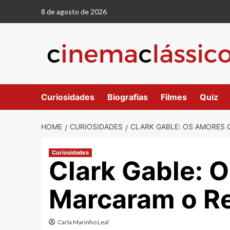
Skip
8 de agosto de 2026
to
content
Curiosidades
Biografias
Filmes
Quiz
HOME
CURIOSIDADES
CLARK GABLE: OS AMORES
Curiosidades
Clark Gable: 
Marcaram o Re
Carla Marinho Leal