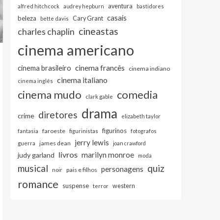
aventura
alfred hitchcock
audrey hepburn
bastidores
casais
beleza
Cary Grant
bette davis
cineastas
charles chaplin
cinema americano
cinema francês
cinema brasileiro
cinema indiano
cinema italiano
cinema inglês
cinema mudo
comedia
clark gable
drama
diretores
crime
elizabeth taylor
figurinos
faroeste
fantasia
figurinistas
fotografos
jerry lewis
james dean
guerra
joan crawford
livros
marilyn monroe
judy garland
moda
musical
quiz
personagens
pais e filhos
noir
romance
suspense
western
terror