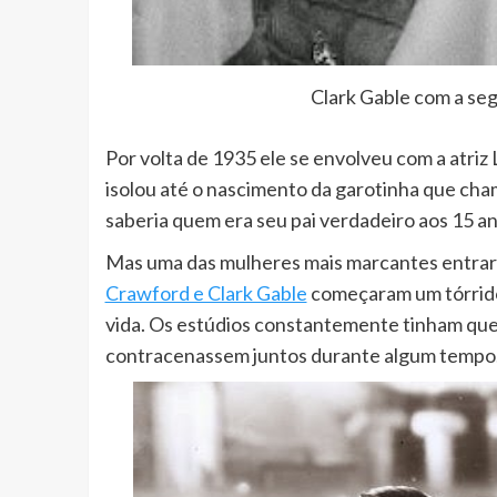
Clark Gable com a seg
Por volta de 1935 ele se envolveu com a atriz
isolou até o nascimento da garotinha que cha
saberia quem era seu pai verdadeiro aos 15 an
Mas uma das mulheres mais marcantes entraria
Crawford e Clark Gable
começaram um tórrido
vida. Os estúdios constantemente tinham que 
contracenassem juntos durante algum tempo