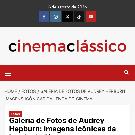
Skip
6 de agosto de 2026
to
content
Facebook
instagram
twitter
Tiktok
youtube
Primary
Menu
HOME
FOTOS
GALERIA DE FOTOS DE AUDREY HEPBURN:
IMAGENS ICÔNICAS DA LENDA DO CINEMA
Fotos
Galeria de Fotos de Audrey
Hepburn: Imagens Icônicas da