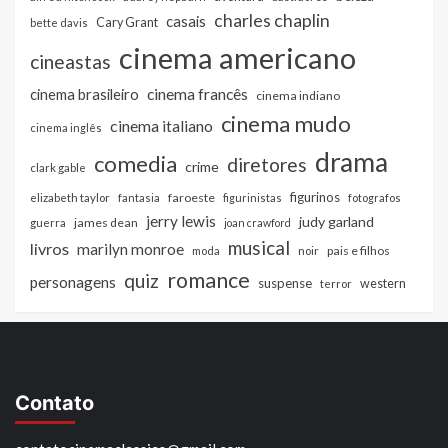
charles chaplin
casais
Cary Grant
bette davis
cinema americano
cineastas
cinema francês
cinema brasileiro
cinema indiano
cinema mudo
cinema italiano
cinema inglês
drama
comedia
diretores
crime
clark gable
figurinos
faroeste
elizabeth taylor
fantasia
figurinistas
fotografos
jerry lewis
judy garland
james dean
guerra
joan crawford
musical
livros
marilyn monroe
pais e filhos
moda
noir
romance
quiz
personagens
suspense
western
terror
Contato