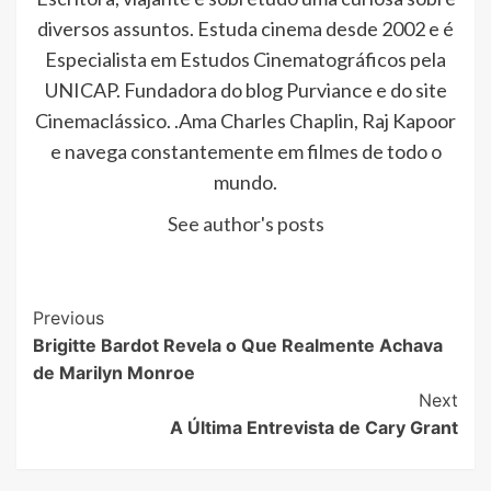
diversos assuntos. Estuda cinema desde 2002 e é
Especialista em Estudos Cinematográficos pela
UNICAP. Fundadora do blog Purviance e do site
Cinemaclássico. .Ama Charles Chaplin, Raj Kapoor
e navega constantemente em filmes de todo o
mundo.
See author's posts
Post
Previous
Brigitte Bardot Revela o Que Realmente Achava
Navigation
de Marilyn Monroe
Next
A Última Entrevista de Cary Grant