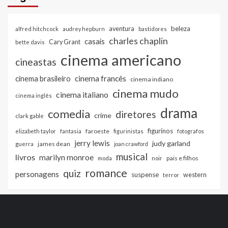
beleza
aventura
alfred hitchcock
audrey hepburn
bastidores
charles chaplin
casais
Cary Grant
bette davis
cinema americano
cineastas
cinema francês
cinema brasileiro
cinema indiano
cinema mudo
cinema italiano
cinema inglês
drama
comedia
diretores
crime
clark gable
figurinos
faroeste
elizabeth taylor
fantasia
figurinistas
fotografos
jerry lewis
judy garland
james dean
guerra
joan crawford
musical
livros
marilyn monroe
pais e filhos
moda
noir
romance
quiz
personagens
suspense
western
terror