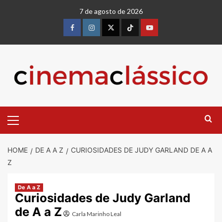
Skip
7 de agosto de 2026
to
content
Facebook
instagram
twitter
Tiktok
youtube
Primary
Menu
HOME
DE A A Z
CURIOSIDADES DE JUDY GARLAND DE A A
Z
De A a Z
Curiosidades de Judy Garland
de A a Z
Carla Marinho Leal