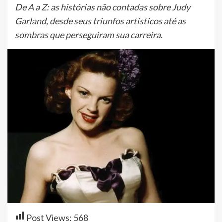
De A a Z: as histórias não contadas sobre Judy
Garland, desde seus triunfos artísticos até as
sombras que perseguiram sua carreira.
Post Views:
568