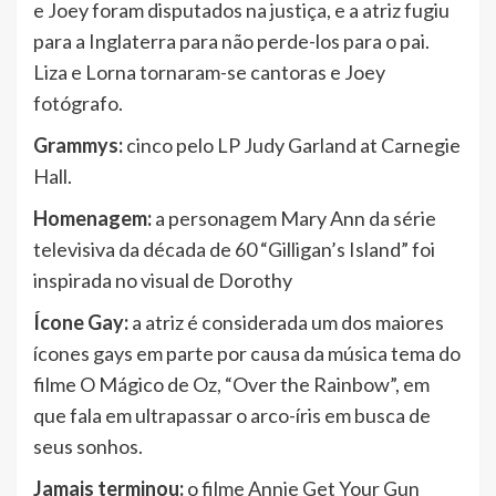
e Joey foram disputados na justiça, e a atriz fugiu
para a Inglaterra para não perde-los para o pai.
Liza e Lorna tornaram-se cantoras e Joey
fotógrafo.
Grammys:
cinco pelo LP Judy Garland at Carnegie
Hall.
Homenagem:
a personagem Mary Ann da série
televisiva da década de 60 “Gilligan’s Island” foi
inspirada no visual de Dorothy
Ícone Gay:
a atriz é considerada um dos maiores
ícones gays em parte por causa da música tema do
filme O Mágico de Oz, “Over the Rainbow”, em
que fala em ultrapassar o arco-íris em busca de
seus sonhos.
Jamais terminou:
o filme Annie Get Your Gun