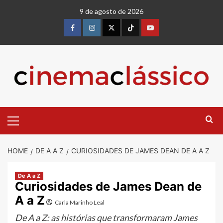
Skip
9 de agosto de 2026
to
content
Facebook
instagram
twitter
Tiktok
youtube
Primary
Menu
HOME
DE A A Z
CURIOSIDADES DE JAMES DEAN DE A A Z
De A a Z
Curiosidades de James Dean de
A a Z
Carla Marinho Leal
De A a Z: as histórias que transformaram James