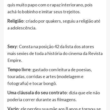
quis muito papo com o rapaz interiorano, pois
achá-lo bobinho e imitar seus trejeitos.
Religião
: criado por quakers, seguiu a religião até
a adolescência.
Sexy
: Consta na posição 42 da lista dos atores
mais sexies de toda a história do cinema da Revista
Empire.
Tempo livre
: gastado com leitura de poesias,
touradas, corridas e artes (modelagem e
fotografia) e tocar bongô.
Uma cláusula do seu contrato
: dizia que ele não
poderia correr durante as filmagens.
Vazio
: ele perdeu sua mãe aos 8 anos e tornou-se