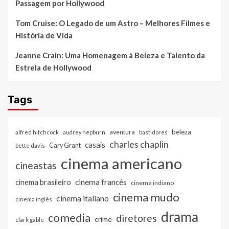
Passagem por Hollywood
Tom Cruise: O Legado de um Astro – Melhores Filmes e
História de Vida
Jeanne Crain: Uma Homenagem à Beleza e Talento da
Estrela de Hollywood
Tags
beleza
aventura
alfred hitchcock
audrey hepburn
bastidores
charles chaplin
casais
Cary Grant
bette davis
cinema americano
cineastas
cinema francês
cinema brasileiro
cinema indiano
cinema mudo
cinema italiano
cinema inglês
drama
comedia
diretores
crime
clark gable