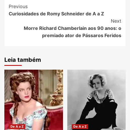
Post
Previous
Curiosidades de Romy Schneider de A a Z
Navigation
Next
Morre Richard Chamberlain aos 90 anos: o
premiado ator de Pássaros Feridos
Leia também
De A a Z
De A a Z