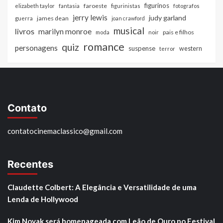
figurinos
faroeste
elizabeth taylor
fantasia
figurinistas
fotografos
jerry lewis
judy garland
james dean
guerra
joan crawford
musical
livros
marilyn monroe
pais e filhos
moda
noir
romance
quiz
personagens
suspense
western
terror
Contato
contatocinemaclassico@gmail.com
Recentes
Claudette Colbert: A Elegância e Versatilidade de uma
Lenda de Hollywood
Kim Novak será homenageada com Leão de Ouro no Festival