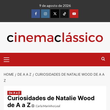
Skip
9 de agosto de 2026
to
content
Facebook
instagram
twitter
Tiktok
youtube
Primary
Menu
HOME
DE A A Z
CURIOSIDADES DE NATALIE WOOD DE A A
Z
De A a Z
Curiosidades de Natalie Wood
de A a Z
Carla Marinho Leal