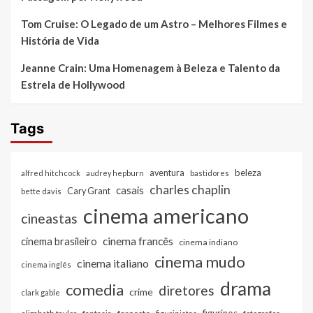
Tom Cruise: O Legado de um Astro – Melhores Filmes e
História de Vida
Jeanne Crain: Uma Homenagem à Beleza e Talento da
Estrela de Hollywood
Tags
beleza
aventura
alfred hitchcock
audrey hepburn
bastidores
charles chaplin
casais
Cary Grant
bette davis
cinema americano
cineastas
cinema francês
cinema brasileiro
cinema indiano
cinema mudo
cinema italiano
cinema inglês
drama
comedia
diretores
crime
clark gable