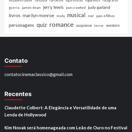
figurinos
faroeste
elizabeth taylor
fantasia
figurinistas
fotografos
jerry lewis
judy garland
james dean
guerra
joan crawford
musical
livros
marilyn monroe
pais e filhos
moda
noir
romance
quiz
personagens
suspense
western
terror
Contato
contatocinemaclassico@gmail.com
Recentes
Claudette Colbert: A Elegância e Versatilidade de uma
Lenda de Hollywood
Kim Novak será homenageada com Leão de Ouro no Festival