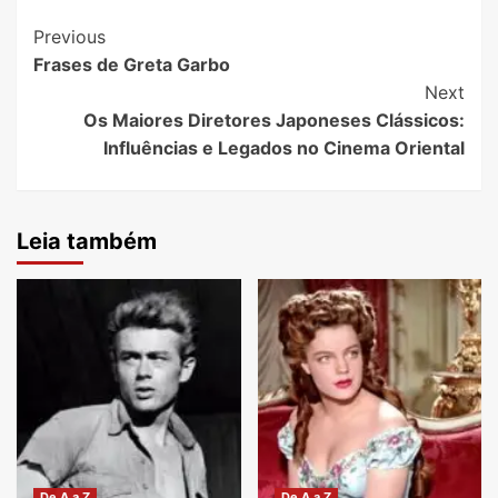
Post
Previous
Frases de Greta Garbo
Navigation
Next
Os Maiores Diretores Japoneses Clássicos:
Influências e Legados no Cinema Oriental
Leia também
De A a Z
De A a Z