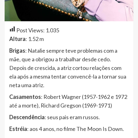
Post Views:
1.035
Altura
: 1.52 m
Brigas
: Natalie sempre teve problemas com a
mãe, que a obrigou a trabalhar desde cedo.
Depois de crescida, a atriz cortou relações com
ela após a mesma tentar convencê-la a tornar sua
neta uma atriz.
Casamentos
: Robert Wagner (1957-1962 e 1972
até a morte), Richard Gregson (1969-1971)
Descendência
: seus pais eram russos.
Estréia
: aos 4 anos, no filme The Moon Is Down.