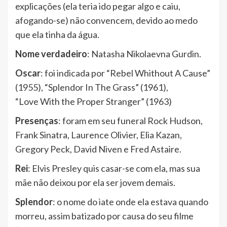
explicações (ela teria ido pegar algo e caiu,
afogando-se) não convencem, devido ao medo
que ela tinha da água.
Nome verdadeiro
: Natasha Nikolaevna Gurdin.
Oscar
: foi indicada por “Rebel Whithout A Cause”
(1955), “Splendor In The Grass” (1961),
“Love With the Proper Stranger” (1963)
Presenças
: foram em seu funeral Rock Hudson,
Frank Sinatra, Laurence Olivier, Elia Kazan,
Gregory Peck, David Niven e Fred Astaire.
Rei
: Elvis Presley quis casar-se com ela, mas sua
mãe não deixou por ela ser jovem demais.
Splendor
: o nome do iate onde ela estava quando
morreu, assim batizado por causa do seu filme