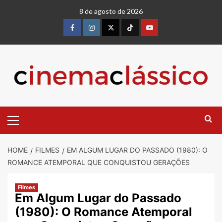
Skip
8 de agosto de 2026
to
content
Facebook
instagram
twitter
Tiktok
youtube
Primary
Menu
HOME
FILMES
EM ALGUM LUGAR DO PASSADO (1980): O
ROMANCE ATEMPORAL QUE CONQUISTOU GERAÇÕES
Filmes
Em Algum Lugar do Passado
(1980): O Romance Atemporal