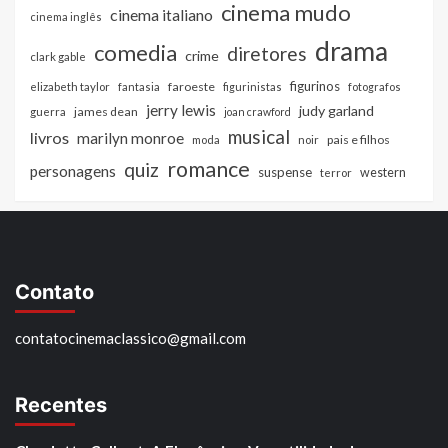
cinema mudo
cinema italiano
cinema inglês
drama
comedia
diretores
crime
clark gable
figurinos
faroeste
elizabeth taylor
fantasia
figurinistas
fotografos
jerry lewis
judy garland
james dean
guerra
joan crawford
musical
livros
marilyn monroe
pais e filhos
moda
noir
romance
quiz
personagens
suspense
western
terror
Contato
contatocinemaclassico@gmail.com
Recentes