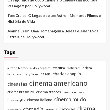
Os Figurinos de Coco Chanel no Cinema clássico: Sua
Passagem por Hollywood
Tom Cruise: O Legado de um Astro – Melhores Filmes e
História de Vida
Jeanne Crain: Uma Homenagem à Beleza e Talento da
Estrela de Hollywood
Tags
beleza
aventura
alfred hitchcock
audrey hepburn
bastidores
charles chaplin
casais
Cary Grant
bette davis
cinema americano
cineastas
cinema francês
cinema brasileiro
cinema indiano
cinema mudo
cinema italiano
cinema inglês
drama
comedia
diretores
crime
clark gable