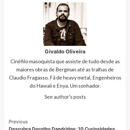
Givaldo Oliveira
Cinéfilo masoquista que assiste de tudo desde as
maiores obras de Bergman até as tralhas de
Claudio Fragasso. Fã de heavy metal, Engenheiros
do Hawaii e Enya. Um sonhador.
See author's posts
Post
Previous
Descubra Dorothy Dandridge: 10 Curiosidades