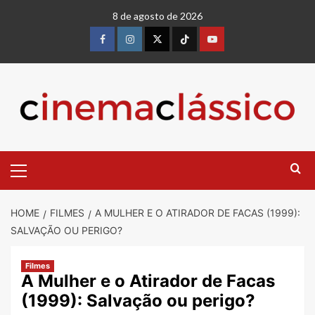
Skip
8 de agosto de 2026
to
content
Facebook
instagram
twitter
Tiktok
youtube
Primary
Menu
HOME
FILMES
A MULHER E O ATIRADOR DE FACAS (1999):
SALVAÇÃO OU PERIGO?
Filmes
A Mulher e o Atirador de Facas
(1999): Salvação ou perigo?