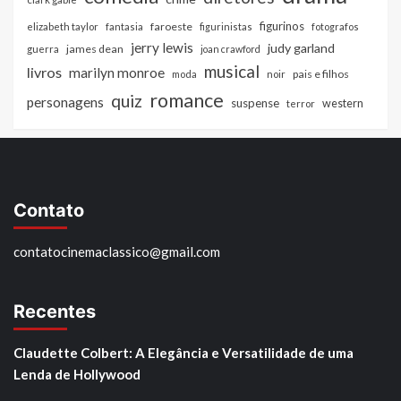
figurinos
faroeste
elizabeth taylor
fantasia
figurinistas
fotografos
jerry lewis
judy garland
james dean
guerra
joan crawford
musical
livros
marilyn monroe
pais e filhos
moda
noir
romance
quiz
personagens
suspense
western
terror
Contato
contatocinemaclassico@gmail.com
Recentes
Claudette Colbert: A Elegância e Versatilidade de uma
Lenda de Hollywood