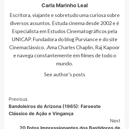
Carla Marinho Leal
Escritora, viajante e sobretudo uma curiosa sobre
diversos assuntos. Estuda cinema desde 2002 e é
Especialista em Estudos Cinematográficos pela
UNICAP. Fundadora do blog Purviance e do site
Cinemaclássico. .Ama Charles Chaplin, Raj Kapoor
e navega constantemente em filmes de todo o
mundo.
See author's posts
Post
Previous
Bandoleiros do Arizona (1965): Faroeste
Navigation
Clássico de Ação e Vingança
Next
20 Fotos Impressionantes dos Bastidores de