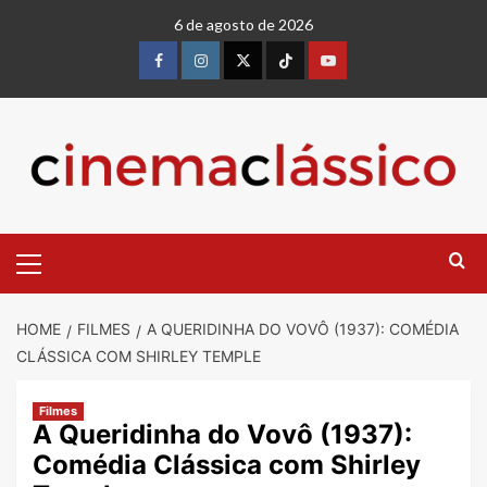
Skip
6 de agosto de 2026
to
content
Facebook
instagram
twitter
Tiktok
youtube
Primary
Menu
HOME
FILMES
A QUERIDINHA DO VOVÔ (1937): COMÉDIA
CLÁSSICA COM SHIRLEY TEMPLE
Filmes
A Queridinha do Vovô (1937):
Comédia Clássica com Shirley