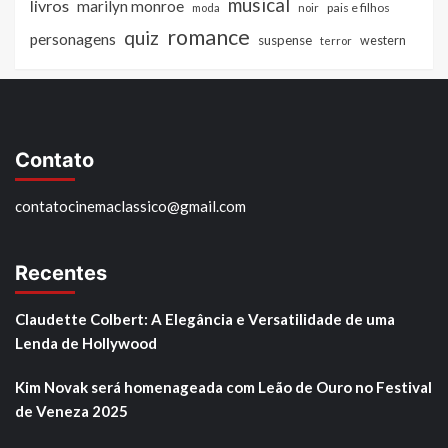
musical
livros
marilyn monroe
pais e filhos
moda
noir
romance
quiz
personagens
suspense
western
terror
Contato
contatocinemaclassico@gmail.com
Recentes
Claudette Colbert: A Elegância e Versatilidade de uma
Lenda de Hollywood
Kim Novak será homenageada com Leão de Ouro no Festival
de Veneza 2025