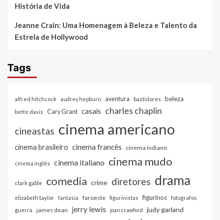
História de Vida
Jeanne Crain: Uma Homenagem à Beleza e Talento da
Estrela de Hollywood
Tags
beleza
aventura
alfred hitchcock
audrey hepburn
bastidores
charles chaplin
casais
Cary Grant
bette davis
cinema americano
cineastas
cinema francês
cinema brasileiro
cinema indiano
cinema mudo
cinema italiano
cinema inglês
drama
comedia
diretores
crime
clark gable
figurinos
faroeste
elizabeth taylor
fantasia
figurinistas
fotografos
jerry lewis
judy garland
james dean
guerra
joan crawford