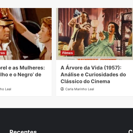
ros
Filmes
orel e as Mulheres:
A Árvore da Vida (1957):
lho e o Negro’ de
Análise e Curiosidades do
l
Clássico do Cinema
nho Leal
Carla Marinho Leal
Recentes
C