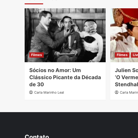
Filmes
Filmes
Liv
Sócios no Amor: Um
Julien S
Clássico Picante da Década
‘O Verme
de 30
Stendha
Carla Marinho Leal
Carla Mari
Contato