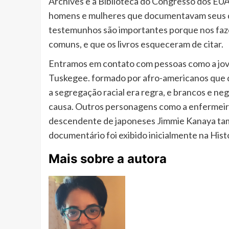
Archives e a Biblioteca do Congresso dos EU
homens e mulheres que documentavam seus di
testemunhos são importantes porque nos faze
comuns, e que os livros esqueceram de citar.
Entramos em contato com pessoas como a jo
Tuskegee. formado por afro-americanos que d
a segregação racial era regra, e brancos e n
causa. Outros personagens como a enfermeira
descendente de japoneses Jimmie Kanaya tam
documentário foi exibido inicialmente na Hist
Mais sobre a autora