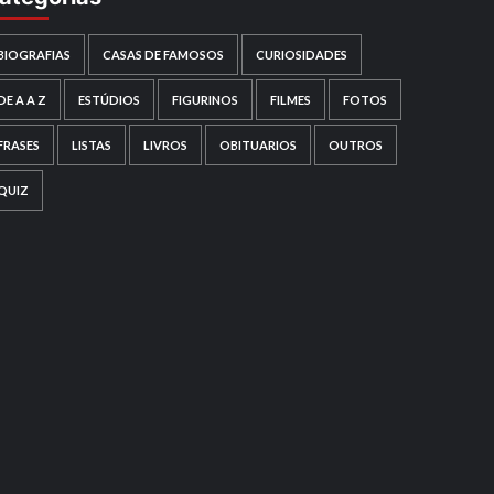
BIOGRAFIAS
CASAS DE FAMOSOS
CURIOSIDADES
DE A A Z
ESTÚDIOS
FIGURINOS
FILMES
FOTOS
FRASES
LISTAS
LIVROS
OBITUARIOS
OUTROS
QUIZ