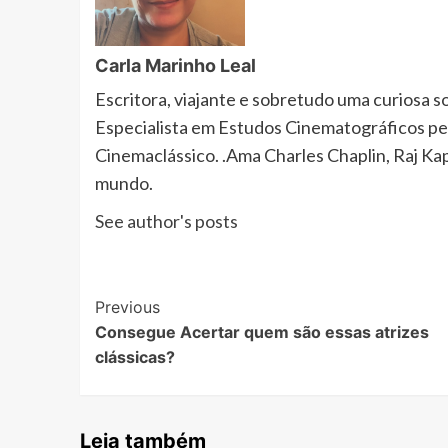
Carla Marinho Leal
Escritora, viajante e sobretudo uma curiosa 
Especialista em Estudos Cinematográficos pe
Cinemaclássico. .Ama Charles Chaplin, Raj K
mundo.
See author's posts
Post
Previous
Consegue Acertar quem são essas atrizes
Navigation
clássicas?
Leia também