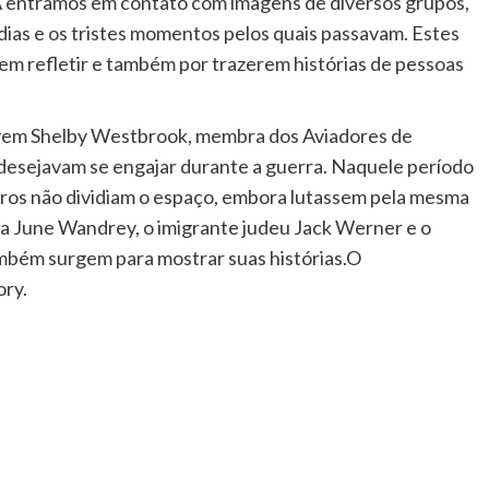
A entramos em contato com imagens de diversos grupos,
as e os tristes momentos pelos quais passavam. Estes
m refletir e também por trazerem histórias de pessoas
vem Shelby Westbrook, membra dos Aviadores de
esejavam se engajar durante a guerra. Naquele período
egros não dividiam o espaço, embora lutassem pela mesma
 June Wandrey, o imigrante judeu Jack Werner e o
bém surgem para mostrar suas histórias.O
ory.