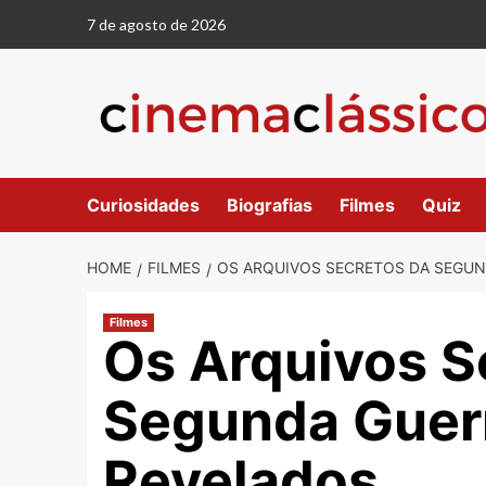
Skip
7 de agosto de 2026
to
content
Curiosidades
Biografias
Filmes
Quiz
HOME
FILMES
OS ARQUIVOS SECRETOS DA SEGU
Filmes
Os Arquivos S
Segunda Guer
Revelados