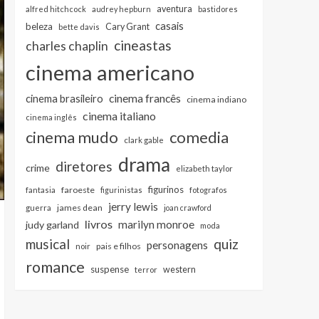
aventura
alfred hitchcock
audrey hepburn
bastidores
casais
beleza
Cary Grant
bette davis
cineastas
charles chaplin
cinema americano
cinema francês
cinema brasileiro
cinema indiano
cinema italiano
cinema inglês
cinema mudo
comedia
clark gable
drama
diretores
crime
elizabeth taylor
figurinos
faroeste
fantasia
figurinistas
fotografos
jerry lewis
james dean
guerra
joan crawford
livros
marilyn monroe
judy garland
moda
musical
quiz
personagens
pais e filhos
noir
romance
suspense
western
terror