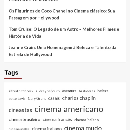
Os Figurinos de Coco Chanel no Cinema clássico: Sua
Passagem por Hollywood
Tom Cruise: O Legado de um Astro – Melhores Filmes e
História de Vida
Jeanne Crain: Uma Homenagem à Beleza e Talento da
Estrela de Hollywood
Tags
beleza
aventura
alfred hitchcock
audrey hepburn
bastidores
charles chaplin
casais
Cary Grant
bette davis
cinema americano
cineastas
cinema francês
cinema brasileiro
cinema indiano
cinema mudo
cinema italiano
cinema inglês