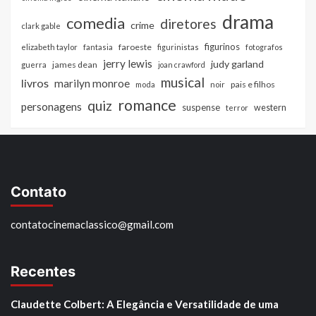
drama
comedia
diretores
crime
clark gable
figurinos
faroeste
elizabeth taylor
fantasia
figurinistas
fotografos
jerry lewis
judy garland
james dean
guerra
joan crawford
musical
livros
marilyn monroe
pais e filhos
moda
noir
romance
quiz
personagens
suspense
western
terror
Contato
contatocinemaclassico@gmail.com
Recentes
Claudette Colbert: A Elegância e Versatilidade de uma