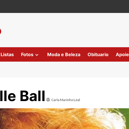
Listas
Fotos
Moda e Beleza
Obituario
Apoie
le Ball
Carla Marinho Leal