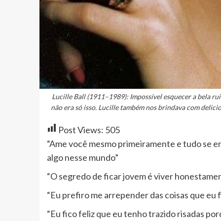
Lucille Ball (1911–1989): Impossível esquecer a bela ru
não era só isso. Lucille também nos brindava com delic
Post Views:
505
“Ame você mesmo primeiramente e tudo se en
algo nesse mundo”
“O segredo de ficar jovem é viver honestamen
“Eu prefiro me arrepender das coisas que eu fi
“Eu fico feliz que eu tenho trazido risadas po