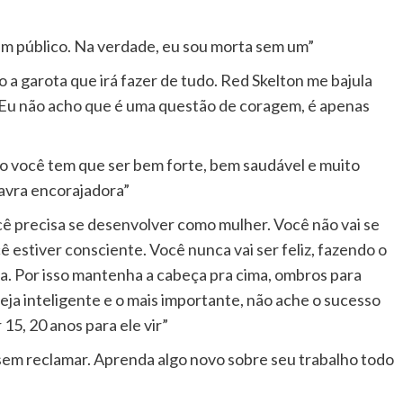
um público. Na verdade, eu sou morta sem um”
a garota que irá fazer de tudo. Red Skelton me bajula
 Eu não acho que é uma questão de coragem, é apenas
ro você tem que ser bem forte, bem saudável e muito
lavra encorajadora”
cê precisa se desenvolver como mulher. Você não vai se
ê estiver consciente. Você nunca vai ser feliz, fazendo o
ia. Por isso mantenha a cabeça pra cima, ombros para
 seja inteligente e o mais importante, não ache o sucesso
15, 20 anos para ele vir”
sem reclamar. Aprenda algo novo sobre seu trabalho todo