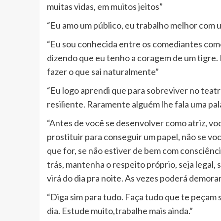
muitas vidas, em muitos jeitos”
“Eu amo um público, eu trabalho melhor com 
“Eu sou conhecida entre os comediantes como 
dizendo que eu tenho a coragem de um tigre.
fazer o que sai naturalmente”
“Eu logo aprendi que para sobreviver no teat
resiliente. Raramente alguém lhe fala uma pa
“Antes de você se desenvolver como atriz, vo
prostituir para conseguir um papel, não se voc
que for, se não estiver de bem com consciênc
trás, mantenha o respeito próprio, seja legal,
virá do dia pra noite. As vezes poderá demorar 
“Diga sim para tudo. Faça tudo que te peçam 
dia. Estude muito,trabalhe mais ainda.”