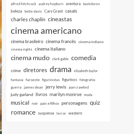
aventura
alfred hitchcock
audrey hepburn
bastidores
casais
beleza
Cary Grant
bette davis
cineastas
charles chaplin
cinema americano
cinema francês
cinema brasileiro
cinema indiano
cinema italiano
cinema inglês
cinema mudo
comedia
clark gable
drama
diretores
crime
elizabeth taylor
figurinos
faroeste
fantasia
figurinistas
fotografos
jerry lewis
james dean
guerra
joan crawford
livros
marilyn monroe
judy garland
moda
musical
quiz
personagens
pais e filhos
noir
romance
suspense
western
terror