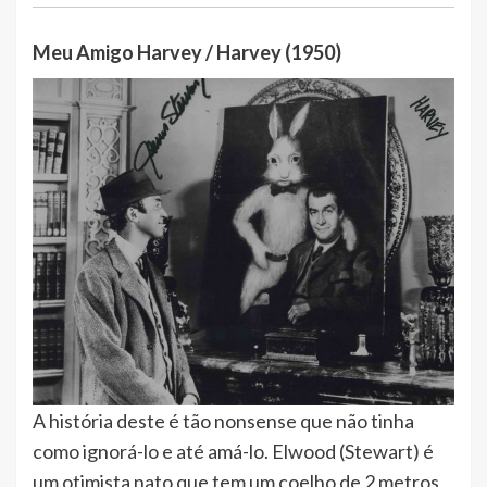
Meu Amigo Harvey / Harvey (1950)
A história deste é tão nonsense que não tinha
como ignorá-lo e até amá-lo. Elwood (Stewart) é
um otimista nato que tem um coelho de 2 metros