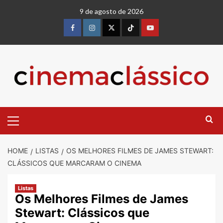
Skip
9 de agosto de 2026
to
content
Facebook
instagram
twitter
Tiktok
youtube
Primary
Menu
HOME
LISTAS
OS MELHORES FILMES DE JAMES STEWART:
CLÁSSICOS QUE MARCARAM O CINEMA
Listas
Os Melhores Filmes de James
Stewart: Clássicos que