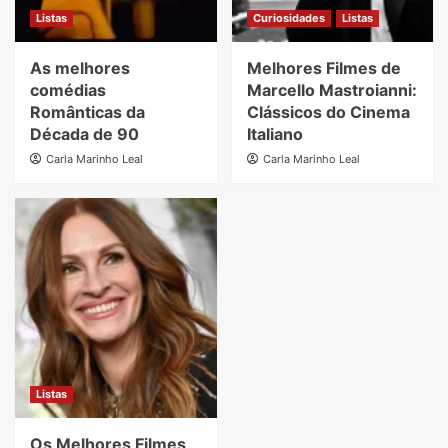
Listas
Curiosidades
Listas
As melhores
Melhores Filmes de
comédias
Marcello Mastroianni:
Românticas da
Clássicos do Cinema
Década de 90
Italiano
Carla Marinho Leal
Carla Marinho Leal
Listas
Os Melhores Filmes