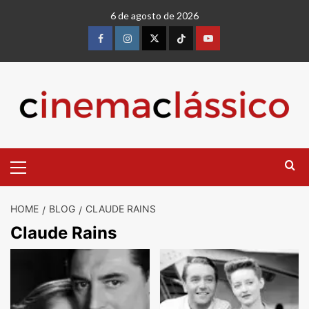
Skip
6 de agosto de 2026
to
content
Facebook
instagram
twitter
Tiktok
youtube
Primary
Menu
HOME
BLOG
CLAUDE RAINS
Claude Rains