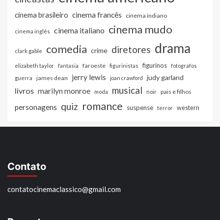
cinema francês
cinema brasileiro
cinema indiano
cinema mudo
cinema italiano
cinema inglês
drama
comedia
diretores
crime
clark gable
figurinos
faroeste
elizabeth taylor
fantasia
figurinistas
fotografos
jerry lewis
judy garland
james dean
guerra
joan crawford
musical
livros
marilyn monroe
pais e filhos
moda
noir
romance
quiz
personagens
suspense
western
terror
Contato
contatocinemaclassico@gmail.com