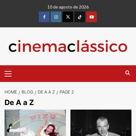
Skip
10 de agosto de 2026
to
content
Facebook
instagram
twitter
Tiktok
youtube
Primary
Menu
HOME
BLOG
DE A A Z
PAGE 2
De A a Z