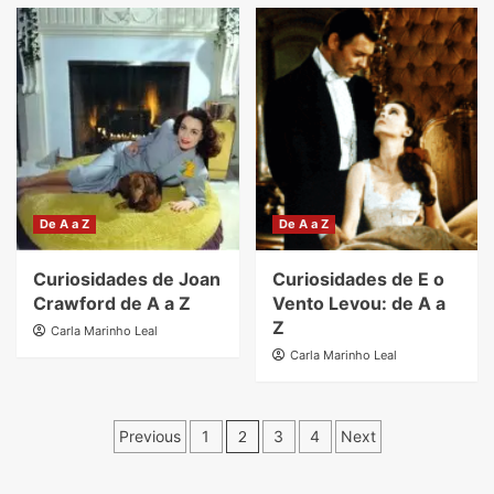
De A a Z
De A a Z
Curiosidades de Joan
Curiosidades de E o
Crawford de A a Z
Vento Levou: de A a
Z
Carla Marinho Leal
Carla Marinho Leal
Paginação
Previous
1
2
3
4
Next
de