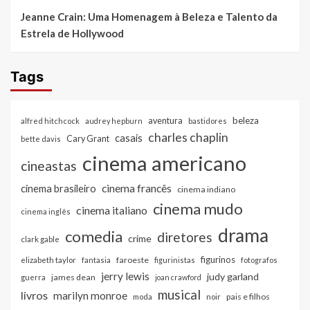
Jeanne Crain: Uma Homenagem à Beleza e Talento da
Estrela de Hollywood
Tags
beleza
aventura
alfred hitchcock
audrey hepburn
bastidores
charles chaplin
casais
Cary Grant
bette davis
cinema americano
cineastas
cinema francês
cinema brasileiro
cinema indiano
cinema mudo
cinema italiano
cinema inglês
drama
comedia
diretores
crime
clark gable
figurinos
faroeste
elizabeth taylor
fantasia
figurinistas
fotografos
jerry lewis
judy garland
james dean
guerra
joan crawford
musical
livros
marilyn monroe
pais e filhos
moda
noir