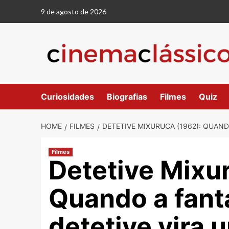
Skip
9 de agosto de 2026
to
content
Curiosidades
Biografias
Filmes
Quiz
HOME
FILMES
DETETIVE MIXURUCA (1962): QUAND
Filmes
Detetive Mixu
Quando a fant
detetive vira 