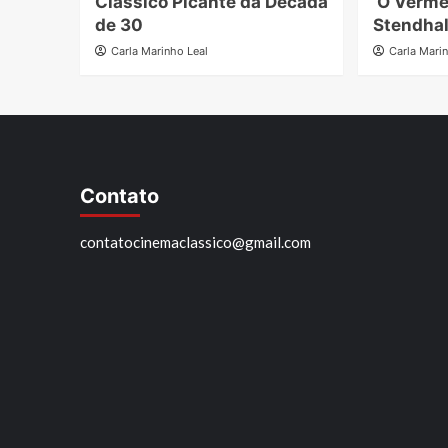
Clássico Picante da Década
‘O Verme
de 30
Stendha
Carla Marinho Leal
Carla Mari
Contato
contatocinemaclassico@gmail.com