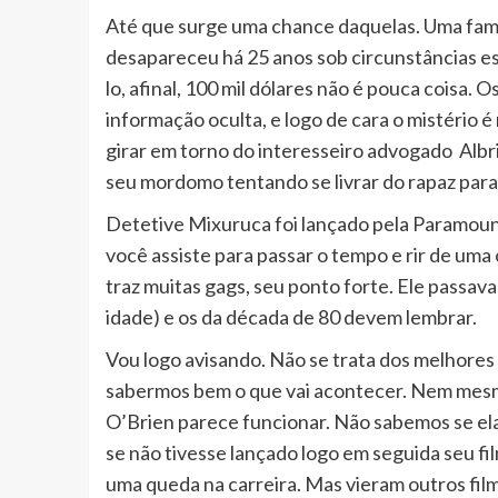
Até que surge uma chance daquelas. Uma famíl
desapareceu há 25 anos sob circunstâncias es
lo, afinal, 100 mil dólares não é pouca coisa.
informação oculta, e logo de cara o mistério é 
girar em torno do interesseiro advogado Albr
seu mordomo tentando se livrar do rapaz para 
Detetive Mixuruca foi lançado pela Paramou
você assiste para passar o tempo e rir de uma 
traz muitas gags, seu ponto forte. Ele passava
idade) e os da década de 80 devem lembrar.
Vou logo avisando. Não se trata dos melhores f
sabermos bem o que vai acontecer. Nem mesmo
O’Brien parece funcionar. Não sabemos se ela
se não tivesse lançado logo em seguida seu fi
uma queda na carreira. Mas vieram outros fi