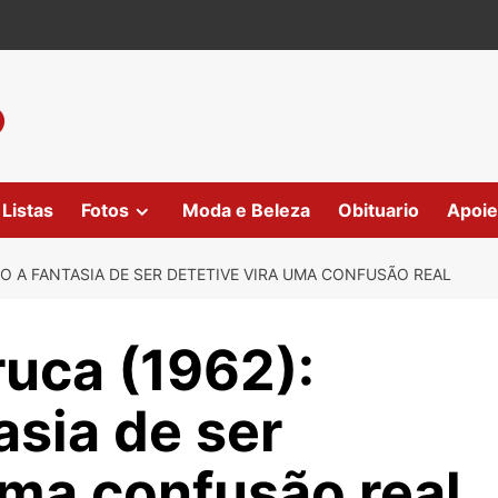
Listas
Fotos
Moda e Beleza
Obituario
Apoie
O A FANTASIA DE SER DETETIVE VIRA UMA CONFUSÃO REAL
ruca (1962):
asia de ser
uma confusão real