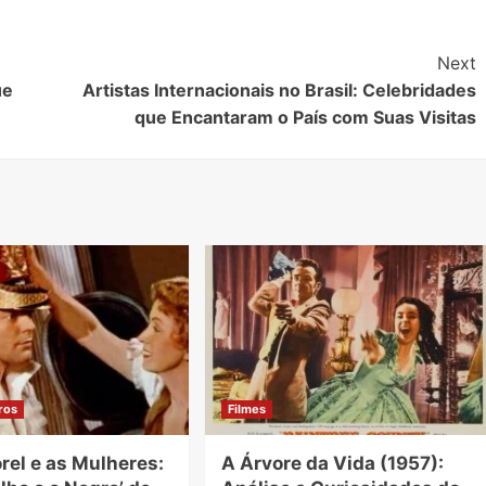
Next
ue
Artistas Internacionais no Brasil: Celebridades
que Encantaram o País com Suas Visitas
ros
Filmes
orel e as Mulheres:
A Árvore da Vida (1957):