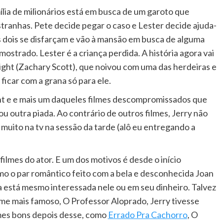
ia de milionários está em busca de um garoto que
tranhas. Pete decide pegar o caso e Lester decide ajuda-
 Os dois se disfarçam e vão à mansão em busca de alguma
mostrado. Lester é a criança perdida. A história agora vai
ight (Zachary Scott), que noivou com uma das herdeiras e
ficar com a grana só para ele.
nt e e mais um daqueles filmes descompromissados que
ou outra piada. Ao contrário de outros filmes, Jerry não
 muito na tv na sessão da tarde (alô eu entregando a
ilmes do ator. E um dos motivos é desde o início
 o par romântico feito com a bela e desconhecida Joan
 está mesmo interessada nele ou em seu dinheiro. Talvez
lme mais famoso, O Professor Aloprado, Jerry tivesse
lmes bons depois desse, como
Errado Pra Cachorro
, O