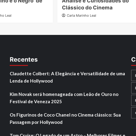
lho e o Negro’ de
Análise e Curiosidades do
l
Clássico do Cinema
nho Leal
Carla Marinho Leal
Recentes
C
Claudette Colbert: A Elegância e Versatilidade de uma
Lenda de Hollywood
Kim Novak será homenageada com Leão de Ouro no
Festival de Veneza 2025
Os Figurinos de Coco Chanel no Cinema clássico: Sua
Passagem por Hollywood
Tom Cruise: O Legado de um Astro – Melhores Filmes e