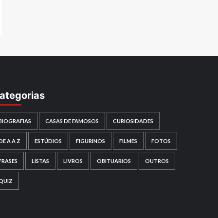
ategorias
BIOGRAFIAS
CASAS DE FAMOSOS
CURIOSIDADES
DE A A Z
ESTÚDIOS
FIGURINOS
FILMES
FOTOS
FRASES
LISTAS
LIVROS
OBITUARIOS
OUTROS
QUIZ