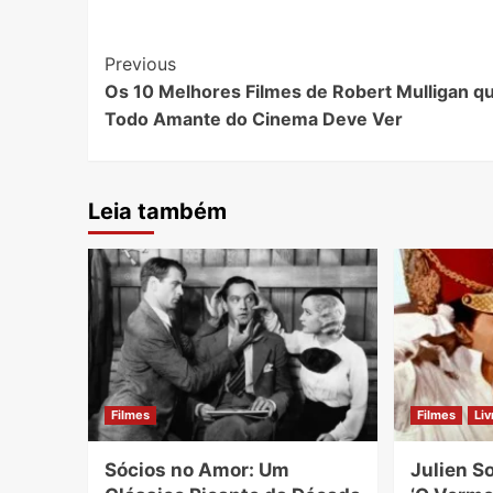
Post
Previous
Os 10 Melhores Filmes de Robert Mulligan q
Navigation
Todo Amante do Cinema Deve Ver
Leia também
Filmes
Filmes
Liv
Sócios no Amor: Um
Julien S