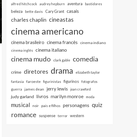
aventura
alfred hitchcock
audrey hepburn
bastidores
casais
beleza
Cary Grant
bette davis
cineastas
charles chaplin
cinema americano
cinema francês
cinema brasileiro
cinema indiano
cinema italiano
cinema inglês
cinema mudo
comedia
clark gable
drama
diretores
crime
elizabeth taylor
figurinos
faroeste
fantasia
figurinistas
fotografos
jerry lewis
james dean
guerra
joan crawford
livros
marilyn monroe
judy garland
moda
musical
quiz
personagens
pais e filhos
noir
romance
suspense
western
terror