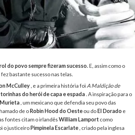
rol do povo sempre fizeram sucesso.
E, assim como o
fez bastante sucesso nas telas.
on McCulley
, e a primeira história foi
A Maldição de
storinhas do herói de capa e espada
. A inspiração para o
 Murieta
, um mexicano que defendia seu povo das
chamado de o
Robin Hood do Oeste
ou do
El Dorado
e
s fontes citam o irlandês
William Lamport
como
i o justiceiro
Pimpinela Escarlate
, criado pela inglesa