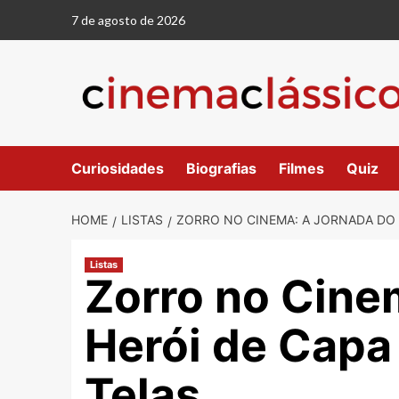
Skip
7 de agosto de 2026
to
content
Curiosidades
Biografias
Filmes
Quiz
HOME
LISTAS
ZORRO NO CINEMA: A JORNADA DO 
Listas
Zorro no Cine
Herói de Capa
Telas