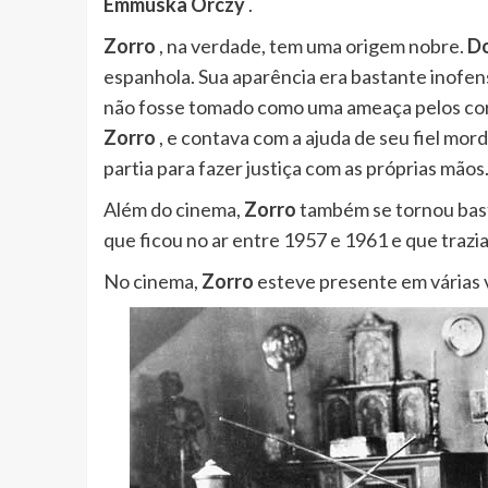
Emmuska Orczy
.
Zorro
, na verdade, tem uma origem nobre.
Do
espanhola. Sua aparência era bastante inofensi
não fosse tomado como uma ameaça pelos cor
Zorro
, e contava com a ajuda de seu fiel mo
partia para fazer justiça com as próprias mãos
Além do cinema,
Zorro
também se tornou bast
que ficou no ar entre 1957 e 1961 e que trazi
No cinema,
Zorro
esteve presente em várias 