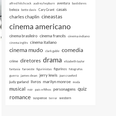
aventura
alfred hitchcock
audrey hepburn
bastidores
casais
beleza
Cary Grant
bette davis
cineastas
charles chaplin
cinema americano
cinema francês
cinema brasileiro
cinema indiano
cinema italiano
cinema inglês
cinema mudo
comedia
clark gable
drama
diretores
crime
elizabeth taylor
figurinos
faroeste
fantasia
figurinistas
fotografos
jerry lewis
james dean
guerra
joan crawford
livros
marilyn monroe
judy garland
moda
musical
quiz
personagens
pais e filhos
noir
romance
suspense
western
terror