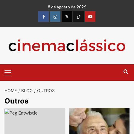
Skip
8 de agosto de 2026
to
content
Facebook
instagram
twitter
Tiktok
youtube
Primary
Menu
HOME
BLOG
OUTROS
Outros