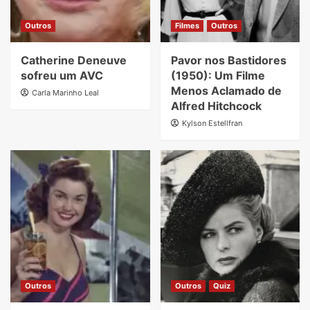
Outros
Filmes
Outros
Catherine Deneuve
Pavor nos Bastidores
sofreu um AVC
(1950): Um Filme
Menos Aclamado de
Carla Marinho Leal
Alfred Hitchcock
Kylson Estellfran
Outros
Outros
Quiz