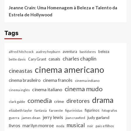
Jeanne Crain: Uma Homenagem à Beleza e Talento da
Estrela de Hollywood
Tags
beleza
aventura
alfred hitchcock
audrey hepburn
bastidores
charles chaplin
casais
Cary Grant
bette davis
cinema americano
cineastas
cinema francês
cinema brasileiro
cinema indiano
cinema mudo
cinema italiano
cinema inglês
drama
comedia
diretores
crime
clark gable
figurinos
faroeste
elizabeth taylor
fantasia
figurinistas
fotografos
jerry lewis
judy garland
james dean
guerra
joan crawford
musical
livros
marilyn monroe
pais e filhos
moda
noir