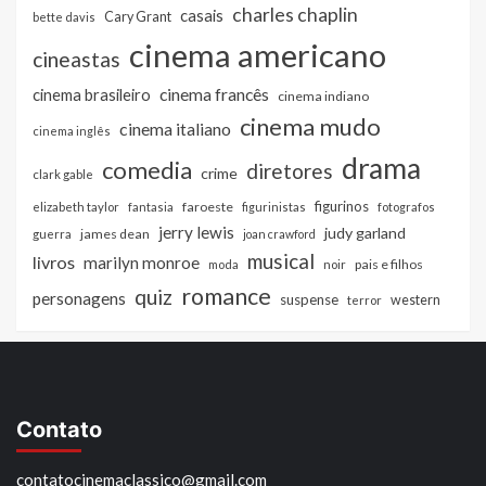
charles chaplin
casais
Cary Grant
bette davis
cinema americano
cineastas
cinema francês
cinema brasileiro
cinema indiano
cinema mudo
cinema italiano
cinema inglês
drama
comedia
diretores
crime
clark gable
figurinos
faroeste
elizabeth taylor
fantasia
figurinistas
fotografos
jerry lewis
judy garland
james dean
guerra
joan crawford
musical
livros
marilyn monroe
pais e filhos
moda
noir
romance
quiz
personagens
suspense
western
terror
Contato
contatocinemaclassico@gmail.com