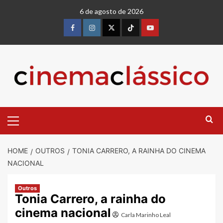
Skip
6 de agosto de 2026
to
content
Facebook
instagram
twitter
Tiktok
youtube
Primary
Menu
HOME
OUTROS
TONIA CARRERO, A RAINHA DO CINEMA
NACIONAL
Outros
Tonia Carrero, a rainha do
cinema nacional
Carla Marinho Leal