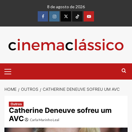
Skip
8 de agosto de 2026
to
content
Facebook
instagram
twitter
Tiktok
youtube
Primary
Menu
HOME
OUTROS
CATHERINE DENEUVE SOFREU UM AVC
Outros
Catherine Deneuve sofreu um
AVC
Carla Marinho Leal