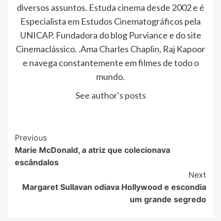
diversos assuntos. Estuda cinema desde 2002 e é
Especialista em Estudos Cinematográficos pela
UNICAP. Fundadora do blog Purviance e do site
Cinemaclássico. .Ama Charles Chaplin, Raj Kapoor
e navega constantemente em filmes de todo o
mundo.
See author's posts
Post
Previous
Marie McDonald, a atriz que colecionava
Navigation
escândalos
Next
Margaret Sullavan odiava Hollywood e escondia
um grande segredo