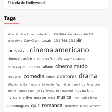
Estrela de Hollywood
Tags
beleza
aventura
alfred hitchcock
audrey hepburn
bastidores
charles chaplin
casais
Cary Grant
bette davis
cinema americano
cineastas
cinema francês
cinema brasileiro
cinema indiano
cinema mudo
cinema italiano
cinema inglês
drama
comedia
diretores
crime
clark gable
figurinos
faroeste
elizabeth taylor
fantasia
figurinistas
fotografos
jerry lewis
judy garland
james dean
guerra
joan crawford
musical
livros
marilyn monroe
pais e filhos
moda
noir
romance
quiz
personagens
suspense
western
terror