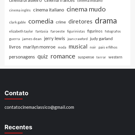
cinema brasileiro
cinema indiano
cinema mudo
cinema italiano
cinema inglês
drama
comedia
diretores
crime
clark gable
figurinos
faroeste
elizabeth taylor
fantasia
figurinistas
fotografos
jerry lewis
judy garland
james dean
guerra
joan crawford
musical
livros
marilyn monroe
pais e filhos
moda
noir
romance
quiz
personagens
suspense
western
terror
Contato
contatocinemaclassico@gmail.com
Recentes