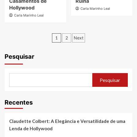
Casamentos de
Ruína
Hollywood
Carla Marinho Leal
Carla Marinho Leal
Paginação
1
2
Next
de
posts
Pesquisar
Pesquisar
Recentes
Claudette Colbert: A Elegância e Versatilidade de uma
Lenda de Hollywood