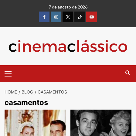
Skip
7 de agosto de 2026
to
content
Facebook
instagram
twitter
Tiktok
youtube
Primary
Menu
HOME
BLOG
CASAMENTOS
casamentos