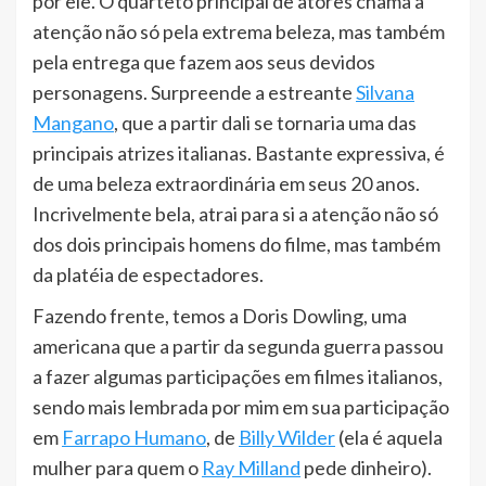
por ele. O quarteto principal de atores chama a
atenção não só pela extrema beleza, mas também
pela entrega que fazem aos seus devidos
personagens. Surpreende a estreante
Silvana
Mangano
, que a partir dali se tornaria uma das
principais atrizes italianas. Bastante expressiva, é
de uma beleza extraordinária em seus 20 anos.
Incrivelmente bela, atrai para si a atenção não só
dos dois principais homens do filme, mas também
da platéia de espectadores.
Fazendo frente, temos a Doris Dowling, uma
americana que a partir da segunda guerra passou
a fazer algumas participações em filmes italianos,
sendo mais lembrada por mim em sua participação
em
Farrapo Humano
, de
Billy Wilder
(ela é aquela
mulher para quem o
Ray Milland
pede dinheiro).