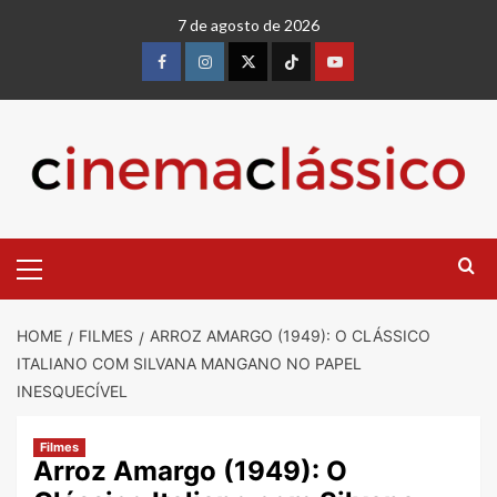
Skip
7 de agosto de 2026
to
content
Facebook
instagram
twitter
Tiktok
youtube
Primary
Menu
HOME
FILMES
ARROZ AMARGO (1949): O CLÁSSICO
ITALIANO COM SILVANA MANGANO NO PAPEL
INESQUECÍVEL
Filmes
Arroz Amargo (1949): O