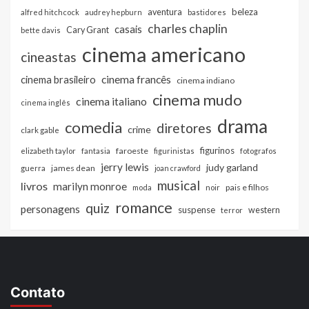
beleza
aventura
alfred hitchcock
audrey hepburn
bastidores
charles chaplin
casais
Cary Grant
bette davis
cinema americano
cineastas
cinema francês
cinema brasileiro
cinema indiano
cinema mudo
cinema italiano
cinema inglês
drama
comedia
diretores
crime
clark gable
figurinos
faroeste
elizabeth taylor
fantasia
figurinistas
fotografos
jerry lewis
judy garland
james dean
guerra
joan crawford
musical
livros
marilyn monroe
pais e filhos
moda
noir
romance
quiz
personagens
suspense
western
terror
Contato